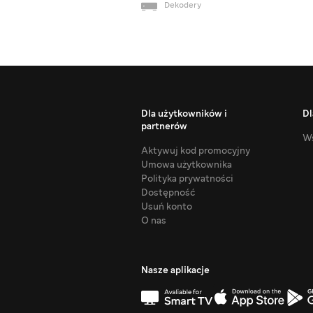
Dekodery
Dla użytkowników i
Dl
partnerów
Ws
Aktywuj kod promocyjny
Umowa użytkownika
Polityka prywatności
Dostępność
Usuń konto
O nas
Nasze aplikacje