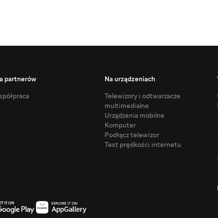
a partnerów
Na urządzeniach
półpraca
Telewizory i odtwarzacze
multimedialne
Urządzenia mobilne
Komputer
Podłącz telewizor
Test prędkości internetu