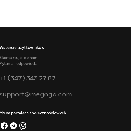
Wsparcie użytkowników
Skontaktuj się z nami
Pytania i odpowiedzi
+1 (347) 343 27 82
support@megogo.com
My na portalach społecznościowych