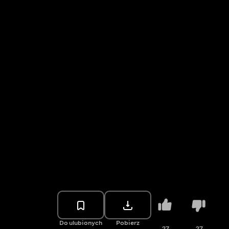
Do ulubionych
Pobierz
27
27