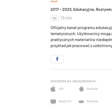
2017 - 2023
,
Edukacyjne
,
Rozrywk
72 min
HD
Oficjalny kanał programu edukacyjn
tematycznych. Użytkownicy mogą r
praktycznych materiałów niezbędn
przykład jak pracować z uzdolnionym
DOSTĘPNE NA URZĄDZENIACH
iOS
Android
Smart TV
Konsole