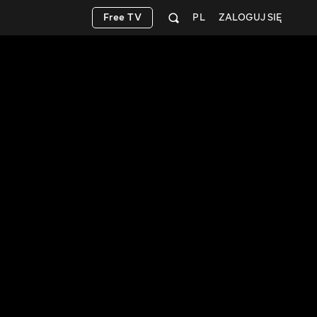
Free TV
PL
ZALOGUJ SIĘ