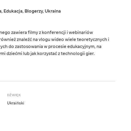
a
,
Edukacja
,
Blogerzy
,
Ukraina
ego zawiera filmy z konferencji i webinariów
ównież znaleźć na vlogu wideo wiele teoretycznych i
ych do zastosowania w procesie edukacyjnym, na
i dziećmi lub jak korzystać z technologii gier.
DŹWIĘK
Ukraiński