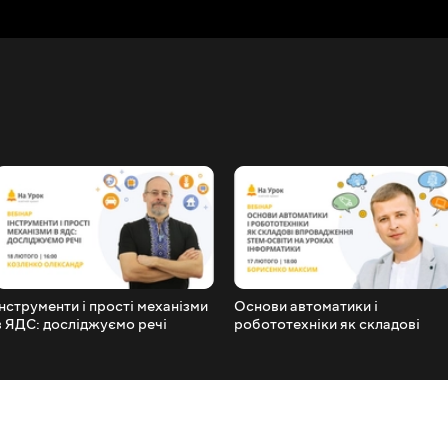
Інструменти і прості механізми
Основи автоматики і
в ЯДС: досліджуємо речі
робототехніки як складові
впровадження STEM-освіти на
уроках інформатики