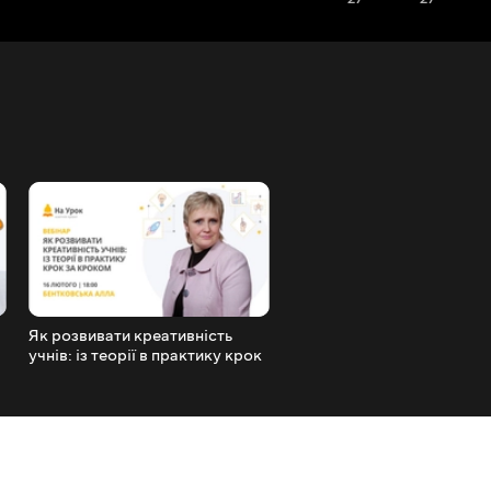
Як розвивати креативність
Підвищення кваліфікації т
учнів: із теорії в практику крок
самоосвіта педагога: огля
за кроком
можливостей і важливих
документів