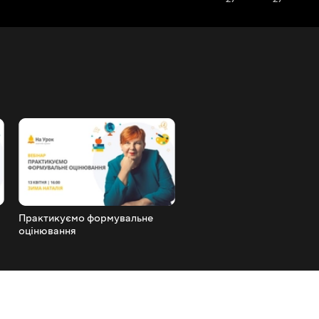
Практикуємо формувальне
Онлайн-тести «На Урок» –
оцінювання
багатофункціональний ре
для роботи вчителя за буд
яких умов