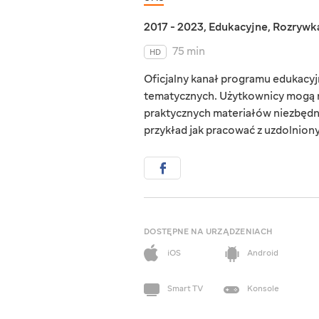
2017 - 2023
,
Edukacyjne
,
Rozrywk
75 min
HD
Oficjalny kanał programu edukacyjn
tematycznych. Użytkownicy mogą r
praktycznych materiałów niezbędn
przykład jak pracować z uzdolnionym
DOSTĘPNE NA URZĄDZENIACH
iOS
Android
Smart TV
Konsole