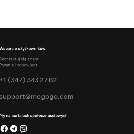
Wsparcie użytkowników
Skontaktuj się z nami
Pytania i odpowiedzi
+1 (347) 343 27 82
support@megogo.com
My na portalach społecznościowych