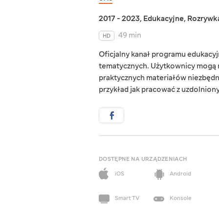
2017 - 2023
,
Edukacyjne
,
Rozrywk
49 min
HD
Oficjalny kanał programu edukacyjn
tematycznych. Użytkownicy mogą r
praktycznych materiałów niezbędn
przykład jak pracować z uzdolnionym
DOSTĘPNE NA URZĄDZENIACH
iOS
Android
Smart TV
Konsole