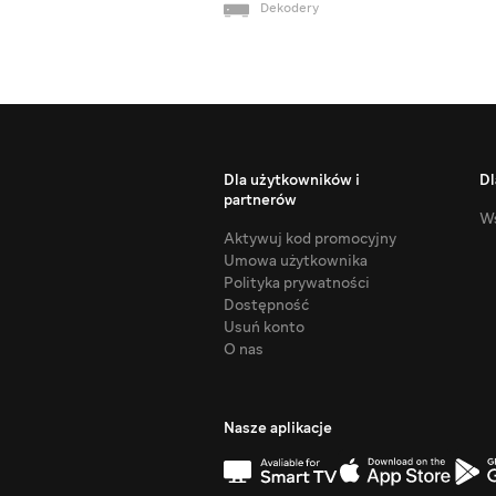
Dekodery
Dla użytkowników i
Dl
partnerów
Ws
Aktywuj kod promocyjny
Umowa użytkownika
Polityka prywatności
Dostępność
Usuń konto
O nas
Nasze aplikacje