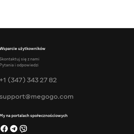
Wsparcie użytkowników
Skontaktuj się z nami
Pytania i odpowiedzi
+1 (347) 343 27 82
support@megogo.com
My na portalach społecznościowych