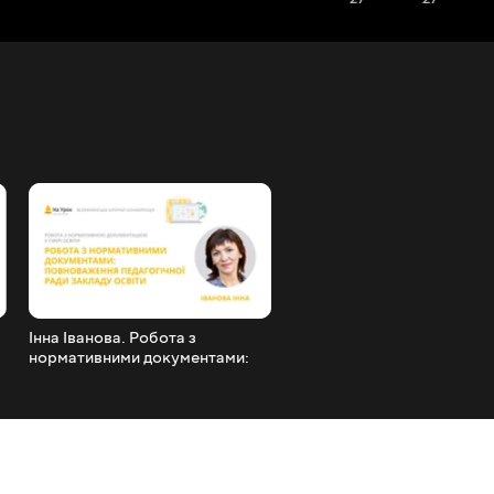
Інна Іванова. Робота з
Майстер-клас зі створенн
нормативними документами:
корекційно-терапевтични
повноваження педагогічної
казок для роботи з дітьми 
ради закладу освіти
ООП