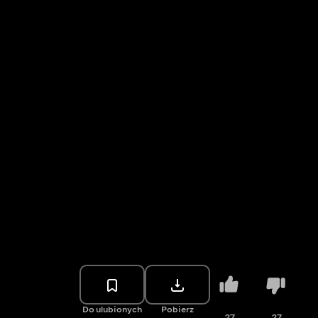
Do ulubionych
Pobierz
27
27