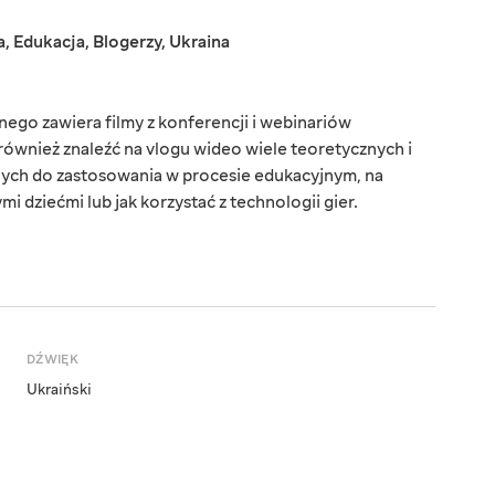
a
,
Edukacja
,
Blogerzy
,
Ukraina
ego zawiera filmy z konferencji i webinariów
ównież znaleźć na vlogu wideo wiele teoretycznych i
ych do zastosowania w procesie edukacyjnym, na
i dziećmi lub jak korzystać z technologii gier.
DŹWIĘK
Ukraiński