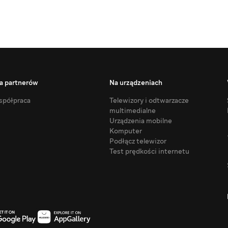
a partnerów
Na urządzeniach
półpraca
Telewizory i odtwarzacze
multimedialne
Urządzenia mobilne
Komputer
Podłącz telewizor
Test prędkości internetu