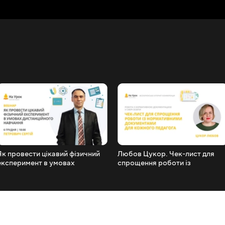
Як провести цікавий фізичний
Любов Цукор. Чек-лист для
експеримент в умовах
спрощення роботи із
дистанційного навчання
нормативними документами
для кожного педагога