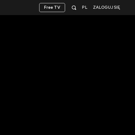
Free TV
PL
ZALOGUJ SIĘ