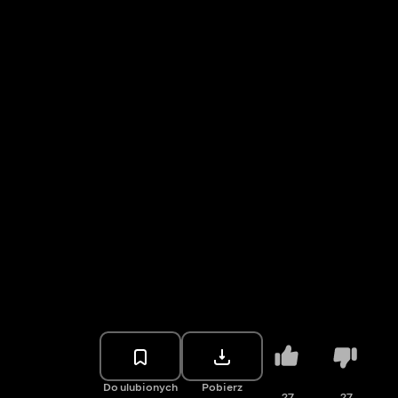
Do ulubionych
Pobierz
27
27