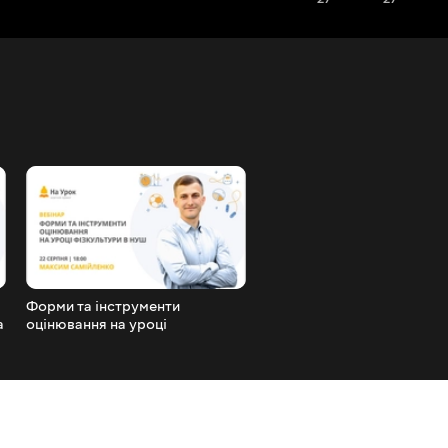
Форми та інструменти
Уроки географії в 6 класі
а
оцінювання на уроці
формування культурної
фізкультури в НУШ
компетентності