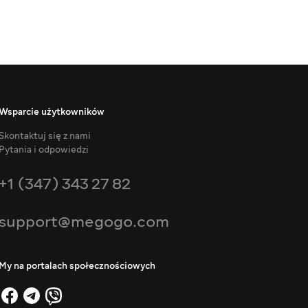
Wsparcie użytkowników
Skontaktuj się z nami
Pytania i odpowiedzi
+1 (347) 343 27 82
support@megogo.com
My na portalach społecznościowych