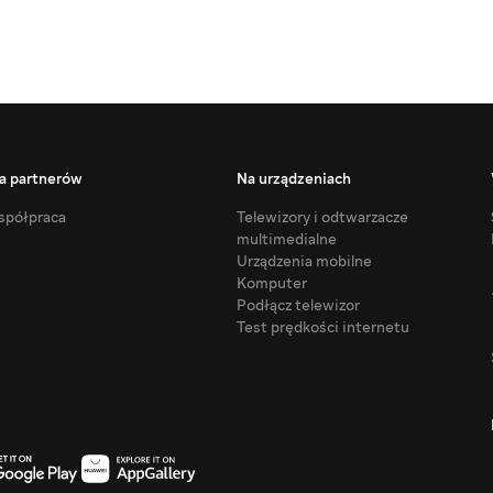
a partnerów
Na urządzeniach
półpraca
Telewizory i odtwarzacze
multimedialne
Urządzenia mobilne
Komputer
Podłącz telewizor
Test prędkości internetu