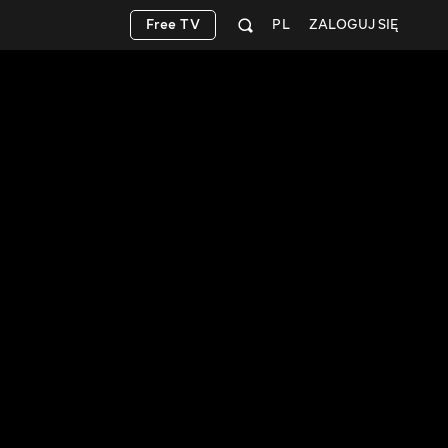
Free TV
PL
ZALOGUJ SIĘ