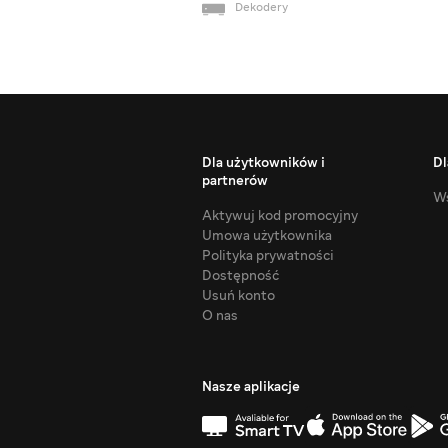
Dekodery
Dla użytkowników i
Dl
partnerów
Ws
Aktywuj kod promocyjny
Umowa użytkownika
Polityka prywatności
Dostępność
Usuń konto
O nas
Nasze aplikacje