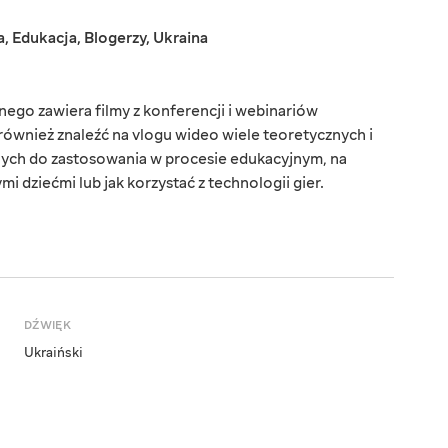
a
,
Edukacja
,
Blogerzy
,
Ukraina
ego zawiera filmy z konferencji i webinariów
ównież znaleźć na vlogu wideo wiele teoretycznych i
ych do zastosowania w procesie edukacyjnym, na
i dziećmi lub jak korzystać z technologii gier.
DŹWIĘK
Ukraiński