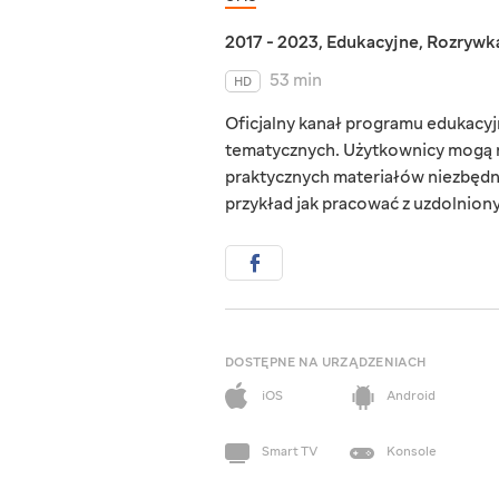
2017 - 2023
,
Edukacyjne
,
Rozrywk
53 min
HD
Oficjalny kanał programu edukacyjn
tematycznych. Użytkownicy mogą r
praktycznych materiałów niezbędn
przykład jak pracować z uzdolnionym
DOSTĘPNE NA URZĄDZENIACH
iOS
Android
Smart TV
Konsole