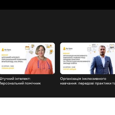
Штучний інтелект:
Організація інклюзивного
Персональний помічник
навчання: передові практики т
вчителя від «На Урок»
стратегії для інклюзивного
закладу освіти