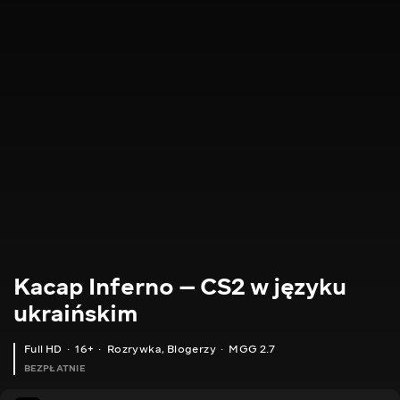
Kacap Inferno — CS2 w języku
ukraińskim
Full HD
16+
Rozrywka
,
Blogerzy
MGG 2.7
BEZPŁATNIE