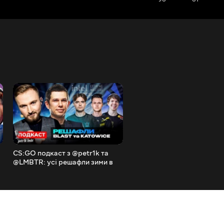
CS:GO подкаст з @petr1k та
DemQQ ПРОТИ OverDrive
@LMBTR: усі решафли зими в
Дивні зміни в NIP. Результ
CS:GO, BLAST Spring Groups,
BLAST Spring Groups 202
IEM Katowice, RMR.
Клікбейтні новини #13