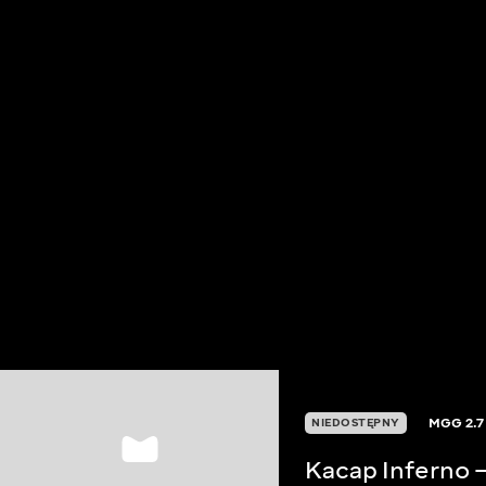
MGG
2.7
NIEDOSTĘPNY
Kacap Inferno 