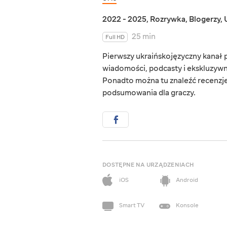
2022 - 2025
,
Rozrywka
,
Blogerzy
,
25 min
Full HD
Pierwszy ukraińskojęzyczny kanał 
wiadomości, podcasty i ekskluzywne
Ponadto można tu znaleźć recenzje
podsumowania dla graczy.
DOSTĘPNE NA URZĄDZENIACH
iOS
Android
Smart TV
Konsole