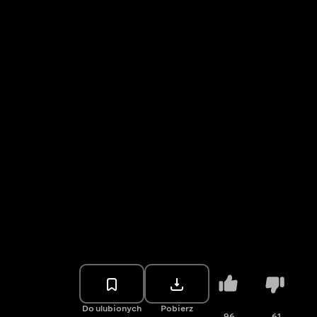
Do ulubionych
Pobierz
96
61