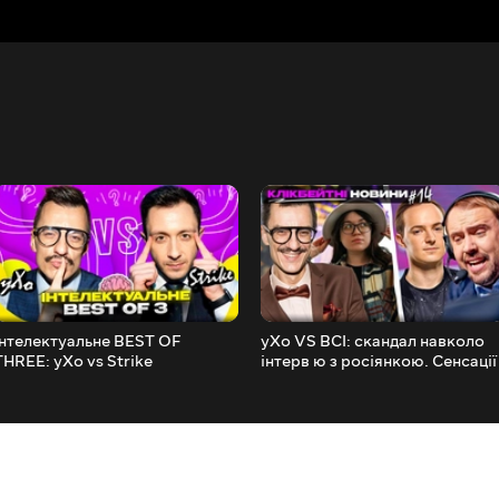
Інтелектуальне BEST OF
yXo VS ВСІ: скандал навколо
THREE: yXo vs Strike
інтерв ю з росіянкою. Сенсації
IEM Katowice 2023. Клікбейтні
новини #14