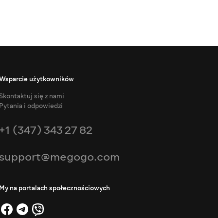
Wsparcie użytkowników
Skontaktuj się z nami
Pytania i odpowiedzi
+1 (347) 343 27 82
support@megogo.com
My na portalach społecznościowych