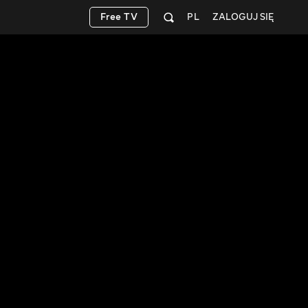
Free TV
PL
ZALOGUJ SIĘ