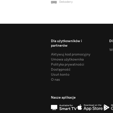
Dekodery
Dla użytkowników i
Dl
partnerów
Ws
Aktywuj kod promocyjny
Umowa użytkownika
Polityka prywatności
Dostępność
Usuń konto
O nas
Nasze aplikacje