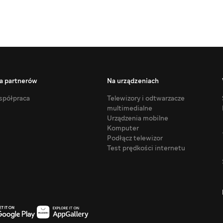
a partnerów
Na urządzeniach
półpraca
Telewizory i odtwarzacze
multimedialne
Urządzenia mobilne
Komputer
Podłącz telewizor
Test prędkości internetu