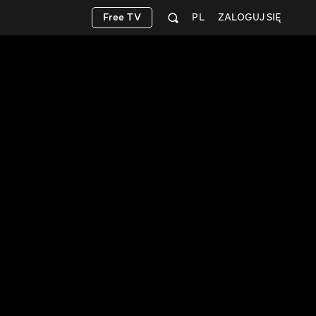
Free TV
PL
ZALOGUJ SIĘ