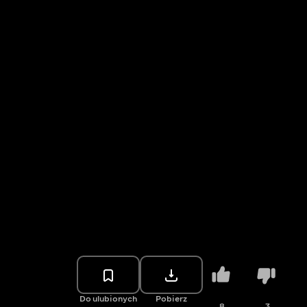
Do ulubionych
Pobierz
8
3