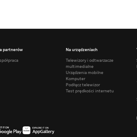
a partnerów
Na urządzeniach
półpraca
Telewizory i odtwarzacze
multimedialne
Urządzenia mobilne
Komputer
Podłącz telewizor
Test prędkości internetu