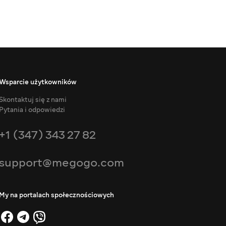
Wsparcie użytkowników
Skontaktuj się z nami
Pytania i odpowiedzi
+1 (347) 343 27 82
support@megogo.com
My na portalach społecznościowych