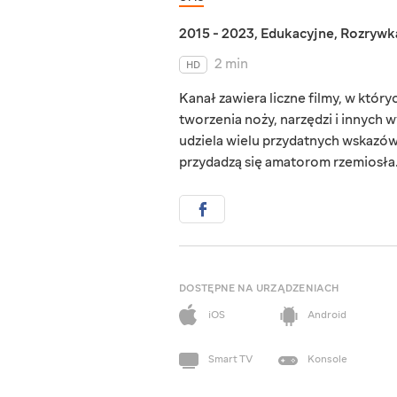
2015 - 2023
,
Edukacyjne
,
Rozrywk
2 min
HD
Kanał zawiera liczne filmy, w któ
tworzenia noży, narzędzi i innych
udziela wielu przydatnych wskazówe
przydadzą się amatorom rzemiosła
DOSTĘPNE NA URZĄDZENIACH
iOS
Android
Smart TV
Konsole