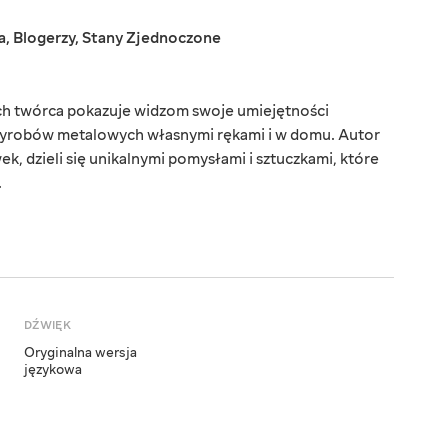
a
,
Blogerzy
,
Stany Zjednoczone
rych twórca pokazuje widzom swoje umiejętności
 wyrobów metalowych własnymi rękami i w domu. Autor
k, dzieli się unikalnymi pomysłami i sztuczkami, które
.
DŹWIĘK
Oryginalna wersja
językowa