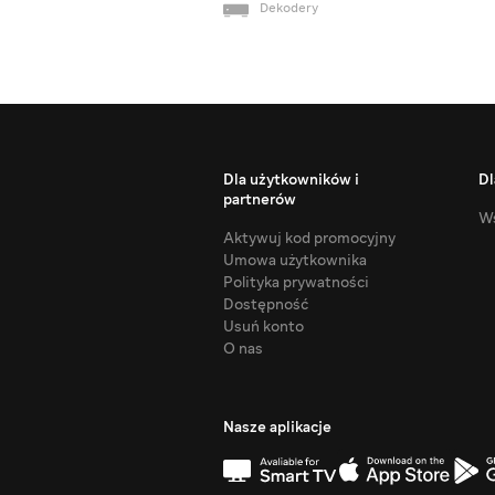
Dekodery
Dla użytkowników i
Dl
partnerów
Ws
Aktywuj kod promocyjny
Umowa użytkownika
Polityka prywatności
Dostępność
Usuń konto
O nas
Nasze aplikacje