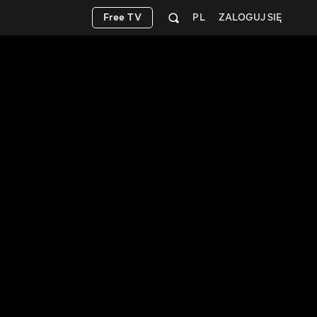
Free TV
PL
ZALOGUJ SIĘ