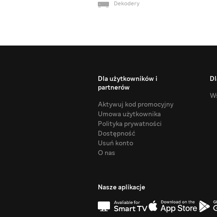
Dekodery
Dla użytkowników i
Dl
partnerów
Ws
Aktywuj kod promocyjny
Umowa użytkownika
Polityka prywatności
Dostępność
Usuń konto
O nas
Nasze aplikacje