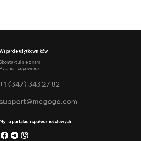
Wsparcie użytkowników
Skontaktuj się z nami
Pytania i odpowiedzi
+1 (347) 343 27 82
support@megogo.com
My na portalach społecznościowych