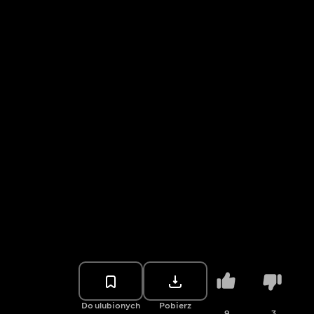
Do ulubionych
Pobierz
9
3