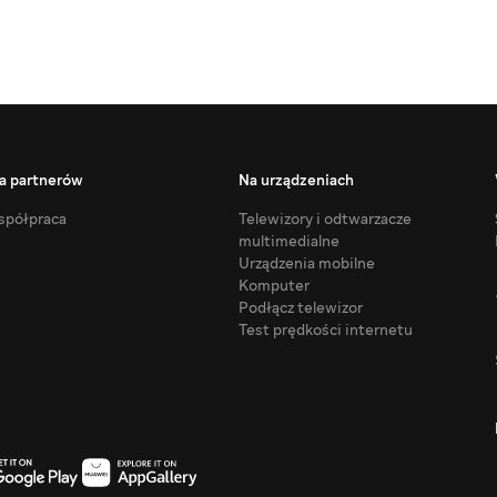
a partnerów
Na urządzeniach
półpraca
Telewizory i odtwarzacze
multimedialne
Urządzenia mobilne
Komputer
Podłącz telewizor
Test prędkości internetu