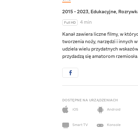
2015 - 2023
,
Edukacyjne
,
Rozrywk
4 min
Full HD
Kanał zawiera liczne filmy, w któ
tworzenia noży, narzędzi i innych
udziela wielu przydatnych wskazówe
przydadzą się amatorom rzemiosła
DOSTĘPNE NA URZĄDZENIACH
iOS
Android
Smart TV
Konsole