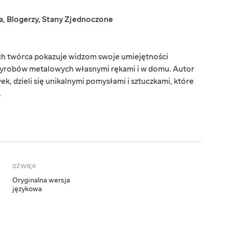
a
,
Blogerzy
,
Stany Zjednoczone
rych twórca pokazuje widzom swoje umiejętności
 wyrobów metalowych własnymi rękami i w domu. Autor
k, dzieli się unikalnymi pomysłami i sztuczkami, które
.
DŹWIĘK
Oryginalna wersja
językowa