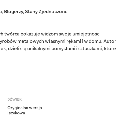
a
,
Blogerzy
,
Stany Zjednoczone
rych twórca pokazuje widzom swoje umiejętności
 wyrobów metalowych własnymi rękami i w domu. Autor
k, dzieli się unikalnymi pomysłami i sztuczkami, które
.
DŹWIĘK
Oryginalna wersja
językowa