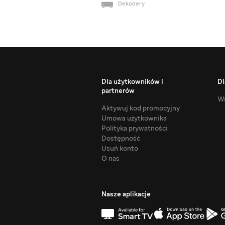
Dekodery
Dla użytkowników i
Dl
partnerów
Ws
Aktywuj kod promocyjny
Umowa użytkownika
Polityka prywatności
Dostępność
Usuń konto
O nas
Nasze aplikacje