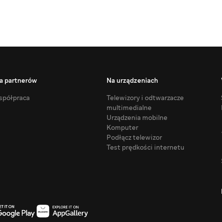
a partnerów
Na urządzeniach
półpraca
Telewizory i odtwarzacze
multimedialne
Urządzenia mobilne
Komputer
Podłącz telewizor
Test prędkości internetu