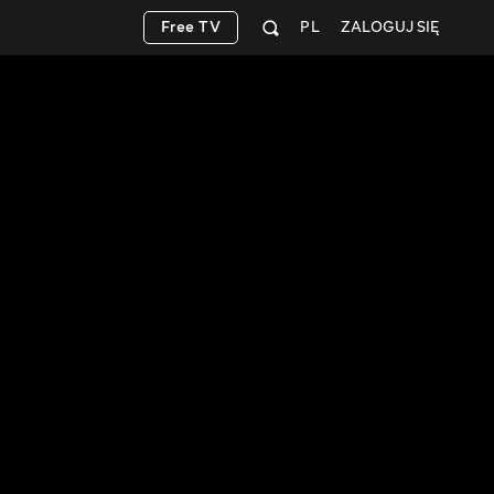
Free TV
PL
ZALOGUJ SIĘ