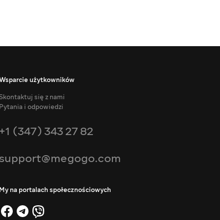
Wsparcie użytkowników
Skontaktuj się z nami
Pytania i odpowiedzi
+1 (347) 343 27 82
support@megogo.com
My na portalach społecznościowych