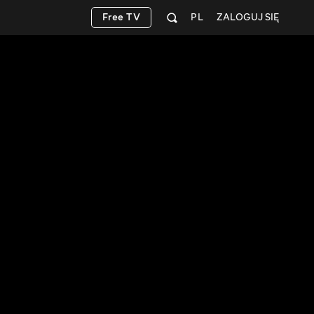
Free TV
PL
ZALOGUJ SIĘ