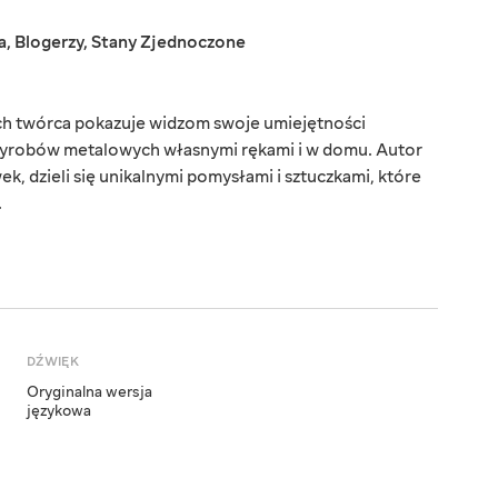
a
,
Blogerzy
,
Stany Zjednoczone
rych twórca pokazuje widzom swoje umiejętności
 wyrobów metalowych własnymi rękami i w domu. Autor
k, dzieli się unikalnymi pomysłami i sztuczkami, które
.
DŹWIĘK
Oryginalna wersja
językowa