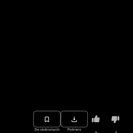
Do ulubionych
Pobierz
9
3