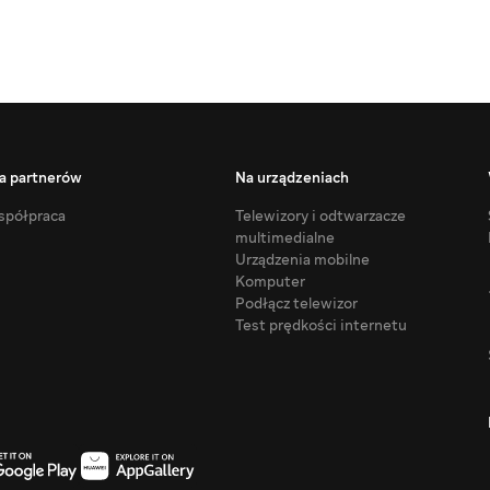
a partnerów
Na urządzeniach
półpraca
Telewizory i odtwarzacze
multimedialne
Urządzenia mobilne
Komputer
Podłącz telewizor
Test prędkości internetu