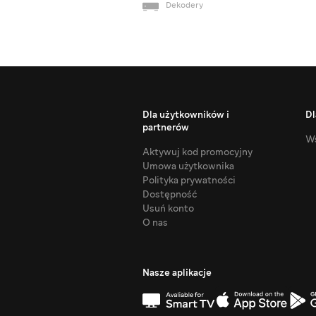
Dekodery
Dla użytkowników i
Dl
partnerów
Ws
Aktywuj kod promocyjny
Umowa użytkownika
Polityka prywatności
Dostępność
Usuń konto
O nas
Nasze aplikacje