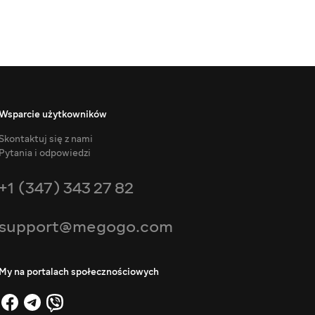
Wsparcie użytkowników
Skontaktuj się z nami
Pytania i odpowiedzi
+1 (347) 343 27 82
support@megogo.com
My na portalach społecznościowych