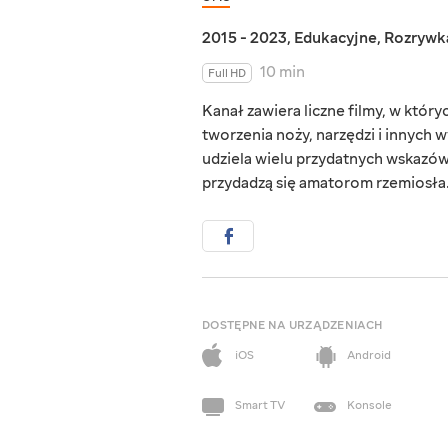
2015 - 2023
,
Edukacyjne
,
Rozrywk
10 min
Full HD
Kanał zawiera liczne filmy, w któ
tworzenia noży, narzędzi i innych
udziela wielu przydatnych wskazówe
przydadzą się amatorom rzemiosła
DOSTĘPNE NA URZĄDZENIACH
iOS
Android
Smart TV
Konsole