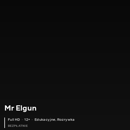
Mr Elgun
Full HD
12+
Edukacyjne
,
Rozrywka
BEZPŁATNIE