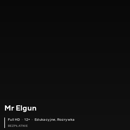
Mr Elgun
Full HD
12+
Edukacyjne
,
Rozrywka
BEZPŁATNIE