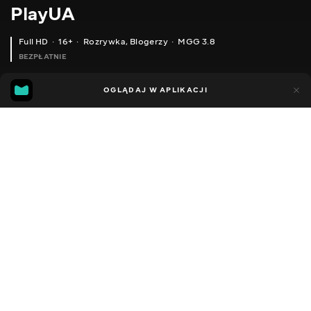
PlayUA
Full HD
16+
Rozrywka
,
Blogerzy
MGG 3.8
BEZPŁATNIE
MGG
98
32
OGLĄDAJ W APLIKACJI
3.8
Dodano do ulubionych
UDOSTĘPNIJ
Sezon 8
Facebook
Kopiuj link
БЛАГОДІЙНИЙ ЦІЛОДОБОВИЙ СТРІМ | NEED FOR SPEED: MOST WANTED (2005)
НАРІЗАЄМО ПОГАНЦІВ І ШТРИКАЄМО ЇХ ПАТИЧКОМ У VR | ASSASSIN S CREED NEXUS VR BY @ORANGENOOOB
2013 - 2025
,
Ukraina
Rozrywka
,
Blogerzy
DŹWIĘK