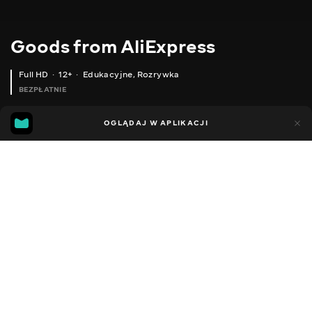
Goods from AliExpress
Full HD
12+
Edukacyjne
,
Rozrywka
BEZPŁATNIE
10
7
OGLĄDAJ W APLIKACJI
Dodano do ulubionych
UDOSTĘPNIJ
Sezon 1
Sezon 2
Sezon 3
Sezon 4
Sezon 5
Sezon 
Facebook
Kopiuj link
ЗРУЧНЕ СИТЕЧКО ДЛЯ ЗАВАРЮВАННЯ ЧАЮ
ЗАХИСНІ ЧОХЛИ ДЛЯ САДОВИХ МЕБЛІВ
2020 - 2025
,
Ukraina
Edukacyjne
,
Rozrywka