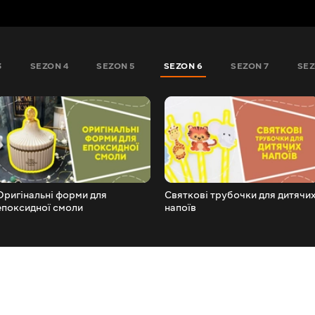
3
SEZON 4
SEZON 5
SEZON 6
SEZON 7
SEZ
Оригінальні форми для
Святкові трубочки для дитячи
епоксидної смоли
напоїв