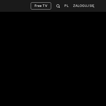
Free TV
PL
ZALOGUJ SIĘ