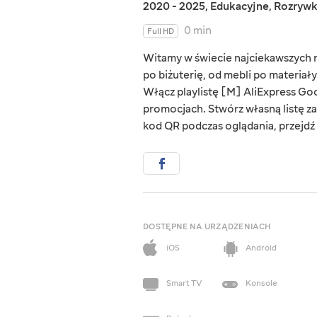
2020 - 2025
,
Edukacyjne
,
Rozryw
0 min
Full HD
Witamy w świecie najciekawszych rz
po biżuterię, od mebli po materiał
Włącz playlistę [M] AliExpress Goo
promocjach. Stwórz własną listę za
kod QR podczas oglądania, przejdź d
DOSTĘPNE NA URZĄDZENIACH
iOS
Android
Smart TV
Konsole