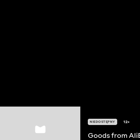
12+
NIEDOSTĘPNY
Goods from Ali