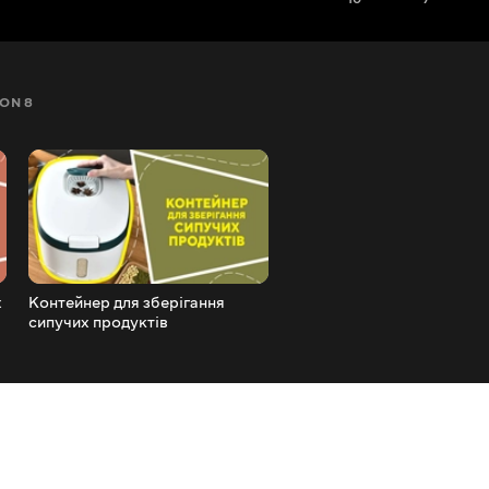
ON 8
SEZON 9
SEZON 10
SEZON 11
SEZON 12
х
Контейнер для зберігання
Поворотні насадки для
сипучих продуктів
змішувача