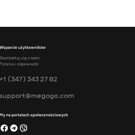
Wsparcie użytkowników
Skontaktuj się z nami
Pytania i odpowiedzi
+1 (347) 343 27 82
support@megogo.com
My na portalach społecznościowych