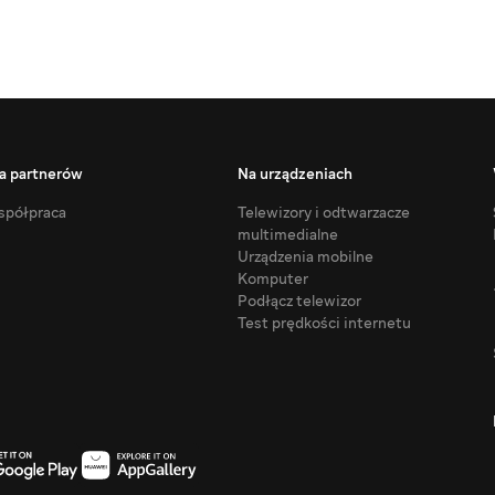
a partnerów
Na urządzeniach
półpraca
Telewizory i odtwarzacze
multimedialne
Urządzenia mobilne
Komputer
Podłącz telewizor
Test prędkości internetu