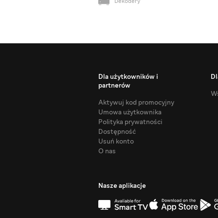
Dekodery
Dla użytkowników i
Dl
partnerów
Ws
Aktywuj kod promocyjny
Umowa użytkownika
Polityka prywatności
Dostępność
Usuń konto
O nas
Nasze aplikacje