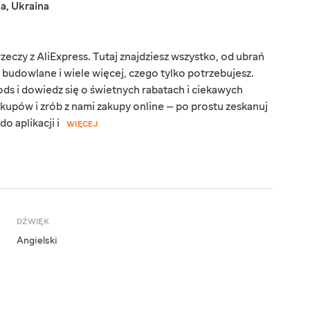
ka
,
Ukraina
eczy z AliExpress. Tutaj znajdziesz wszystko, od ubrań
y budowlane i wiele więcej, czego tylko potrzebujesz.
ds i dowiedz się o świetnych rabatach i ciekawych
kupów i zrób z nami zakupy online — po prostu zeskanuj
o aplikacji i
WIĘCEJ
DŹWIĘK
Angielski