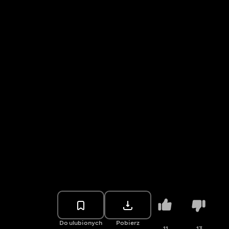
Do ulubionych
Pobierz
11
13