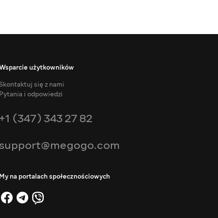
Wsparcie użytkowników
Skontaktuj się z nami
Pytania i odpowiedzi
+1 (347) 343 27 82
support@megogo.com
My na portalach społecznościowych