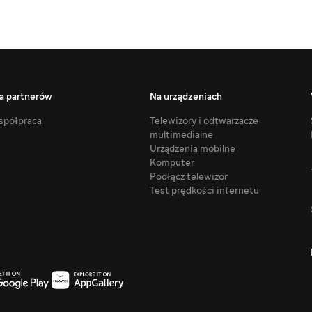
a partnerów
Na urządzeniach
półpraca
Telewizory i odtwarzacze
multimedialne
Urządzenia mobilne
Komputer
Podłącz telewizor
Test prędkości internetu