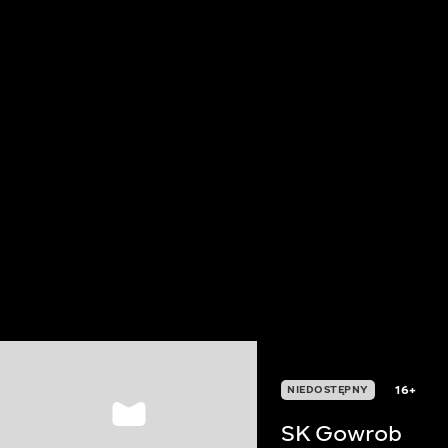
16+
NIEDOSTĘPNY
SK Gowrob