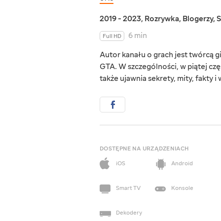
2019 - 2023
,
Rozrywka
,
Blogerzy
,
S
6 min
Full HD
Autor kanału o grach jest twórcą 
GTA. W szczególności, w piątej częś
także ujawnia sekrety, mity, fakty i
DOSTĘPNE NA URZĄDZENIACH
iOS
Android
Smart TV
Konsole
Dekodery