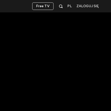
Free TV
PL
ZALOGUJ SIĘ