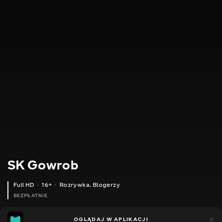
SK Gowrob
Full HD
16+
Rozrywka
,
Blogerzy
BEZPŁATNIE
11
13
OGLĄDAJ W APLIKACJI