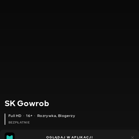
SK Gowrob
Full HD
16+
Rozrywka
,
Blogerzy
BEZPŁATNIE
11
13
OGLĄDAJ W APLIKACJI