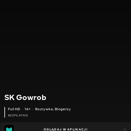
SK Gowrob
Full HD
16+
Rozrywka
,
Blogerzy
BEZPŁATNIE
11
13
OGLĄDAJ W APLIKACJI