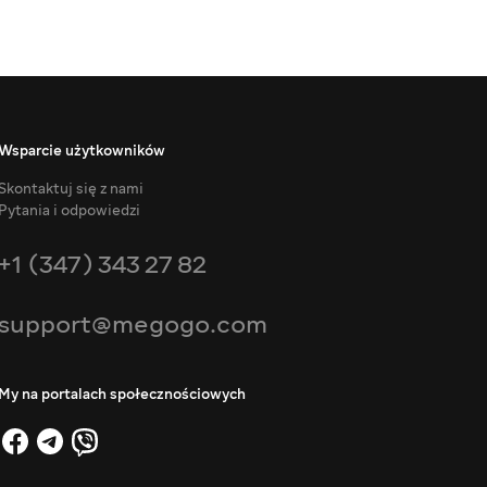
Wsparcie użytkowników
Skontaktuj się z nami
Pytania i odpowiedzi
+1 (347) 343 27 82
support@megogo.com
My na portalach społecznościowych