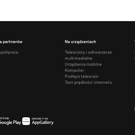
a partnerów
Na urządzeniach
półpraca
Telewizory i odtwarzacze
multimedialne
Urządzenia mobilne
Komputer
Podłącz telewizor
Test prędkości internetu