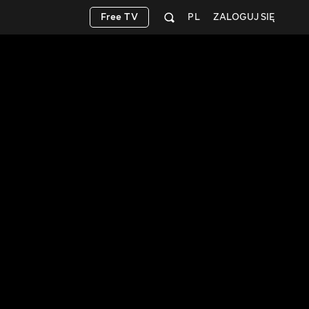
Free TV
PL
ZALOGUJ SIĘ