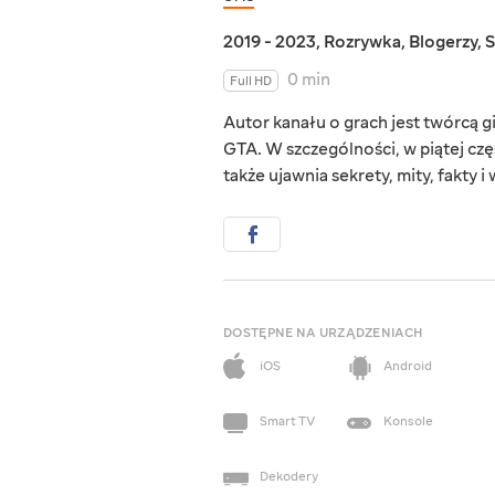
2019 - 2023
,
Rozrywka
,
Blogerzy
,
S
0 min
Full HD
Autor kanału o grach jest twórcą 
GTA. W szczególności, w piątej częś
także ujawnia sekrety, mity, fakty i
DOSTĘPNE NA URZĄDZENIACH
iOS
Android
Smart TV
Konsole
Dekodery