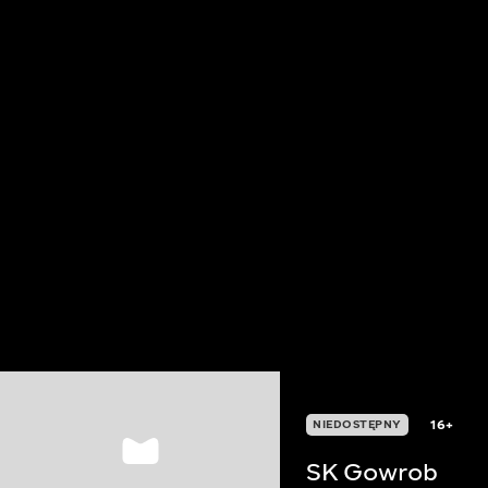
16+
NIEDOSTĘPNY
SK Gowrob