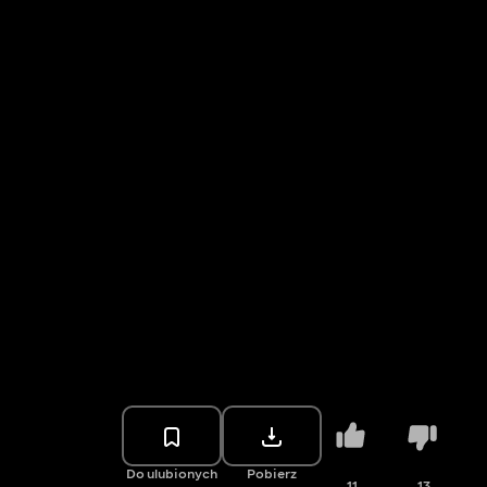
Do ulubionych
Pobierz
11
13