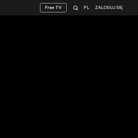
Free TV
PL
ZALOGUJ SIĘ