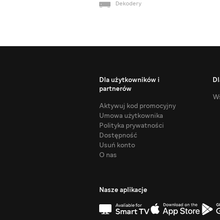
Dekodery
Dla użytkowników i
Dl
partnerów
Ws
Aktywuj kod promocyjny
Umowa użytkownika
Polityka prywatności
Dostępność
Usuń konto
O nas
Nasze aplikacje