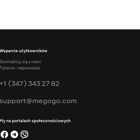
Wsparcie użytkowników
Skontaktuj się z nami
Pytania i odpowiedzi
+1 (347) 343 27 82
support@megogo.com
My na portalach społecznościowych