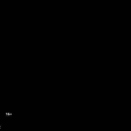
16+
c