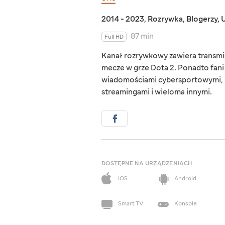
2014 - 2023
,
Rozrywka
,
Blogerzy
,
U
87 min
Full HD
Kanał rozrywkowy zawiera transmi
mecze w grze Dota 2. Ponadto fani 
wiadomościami cybersportowymi, r
streamingami i wieloma innymi.
DOSTĘPNE NA URZĄDZENIACH
iOS
Android
Smart TV
Konsole