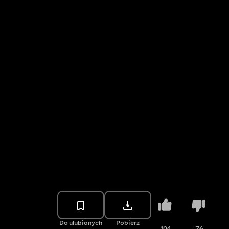
Do ulubionych
Pobierz
104
76