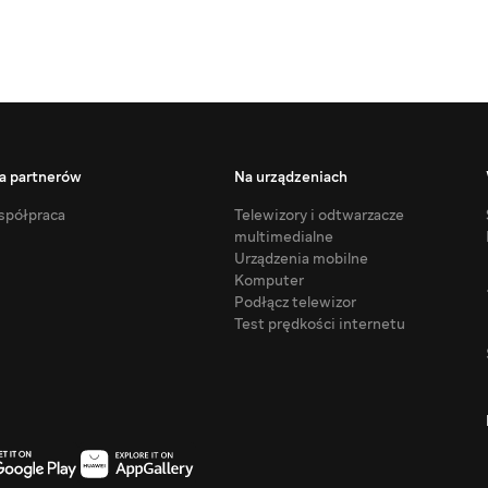
a partnerów
Na urządzeniach
półpraca
Telewizory i odtwarzacze
multimedialne
Urządzenia mobilne
Komputer
Podłącz telewizor
Test prędkości internetu