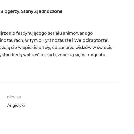
,
Blogerzy
,
Stany Zjednoczone
ejrzenie fascynującego serialu animowanego
inozaurach, w tym o Tyranozaurze i Welociraptorze.
żują się w epickie bitwy, co zanurza widzów w świecie
ład będą walczyć o skarb, zmierzą się na ringu itp.
DŹWIĘK
Angielski