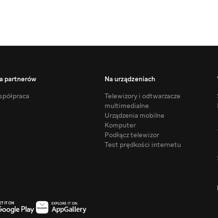
a partnerów
Na urządzeniach
półpraca
Telewizory i odtwarzacze
multimedialne
Urządzenia mobilne
Komputer
Podłącz telewizor
Test prędkości internetu