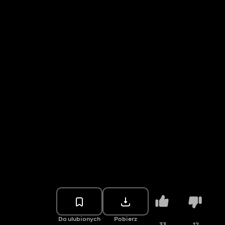
Do ulubionych
Pobierz
33
12