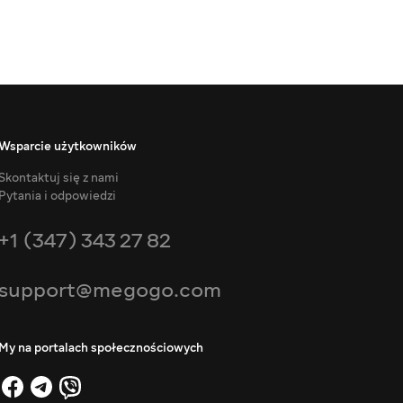
Wsparcie użytkowników
Skontaktuj się z nami
Pytania i odpowiedzi
+1 (347) 343 27 82
support@megogo.com
My na portalach społecznościowych