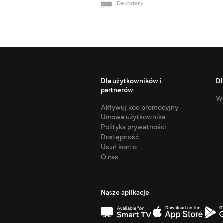
Dekodery
Dla użytkowników i
Dl
partnerów
Ws
Aktywuj kod promocyjny
Umowa użytkownika
Polityka prywatności
Dostępność
Usuń konto
O nas
Nasze aplikacje