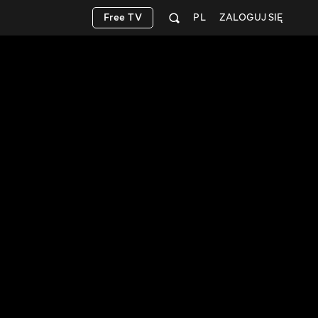
Free TV
PL
ZALOGUJ SIĘ