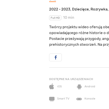
2022 - 2023
,
Dziecięce
,
Rozrywka
10 min
Full HD
Twórcy projektu wideo oferują ob
opowiadającego różne historie o d
Postacie przeżywają przygody, anga
prehistorycznych stworzeń. Na przyk
DOSTĘPNE NA URZĄDZENIACH
iOS
Android
Smart TV
Konsole