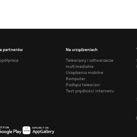
a partnerów
Na urządzeniach
półpraca
Telewizory i odtwarzacze
multimedialne
Urządzenia mobilne
Komputer
Podłącz telewizor
Test prędkości internetu