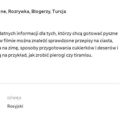
jne
,
Rozrywka
,
Blogerzy
,
Turcja
datnych informacji dla tych, którzy chcą gotować pyszne
 w filmie można znaleźć sprawdzone przepisy na ciasta,
 na zimę, sposoby przygotowania cukierków i deserów i
a przykład, jak zrobić pierogi czy tiramisu.
DŹWIĘK
Rosyjski