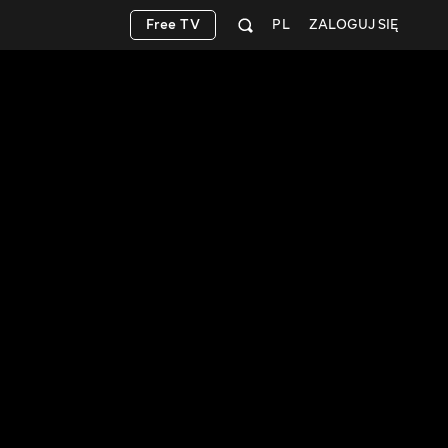
Free TV
PL
ZALOGUJ SIĘ