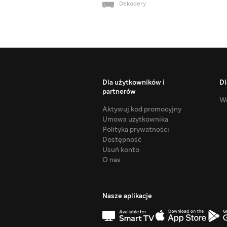
Dekodery
Dla użytkowników i
Dl
partnerów
Ws
Aktywuj kod promocyjny
Umowa użytkownika
Polityka prywatności
Dostępność
Usuń konto
O nas
Nasze aplikacje