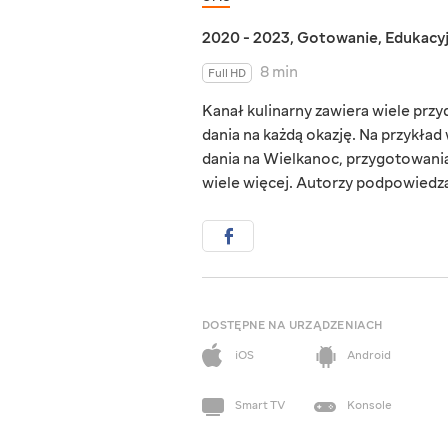
2020 - 2023
,
Gotowanie
,
Edukacy
8 min
Full HD
Kanał kulinarny zawiera wiele przy
dania na każdą okazję. Na przykład
dania na Wielkanoc, przygotowania
wiele więcej. Autorzy podpowiedzą n
DOSTĘPNE NA URZĄDZENIACH
iOS
Android
Smart TV
Konsole