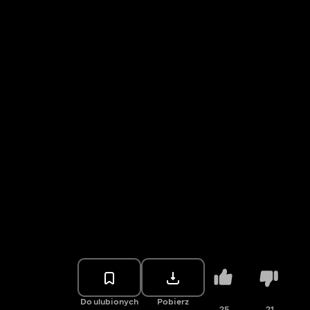
Do ulubionych
Pobierz
25
21