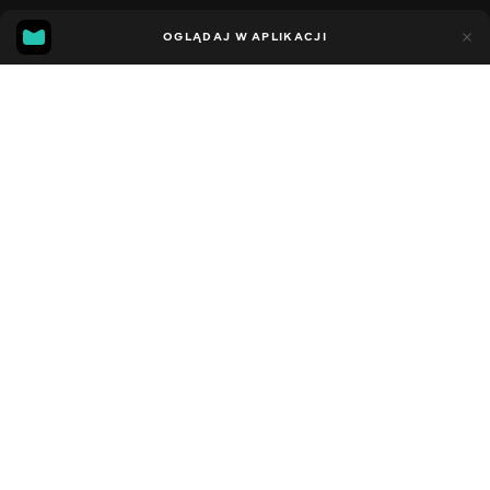
11
7
OGLĄDAJ W APLIKACJI
Dodano do ulubionych
UDOSTĘPNIJ
Sezon 5
Facebook
Kopiuj link
СЕРІЯ 21
СЕРІЯ 20
2021 - 2023
,
Stany Zjednoczone
Dziecięce
,
Rozrywka
,
Blogerzy
DŹWIĘK
Angielski
DOSTĘPNE
iOS,
Android,
Smart TV,
Konsole,
Odtwarzacz multimedialny