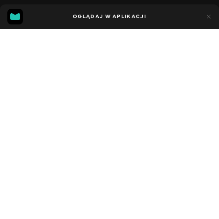
11
7
OGLĄDAJ W APLIKACJI
Dodano do ulubionych
UDOSTĘPNIJ
Sezon 5
Facebook
Kopiuj link
СЕРІЯ 24
СЕРІЯ 23
2021 - 2023
,
Stany Zjednoczone
Dziecięce
,
Rozrywka
,
Blogerzy
DŹWIĘK
Angielski
DOSTĘPNE
iOS,
Android,
Smart TV,
Konsole,
Odtwarzacz multimedialny