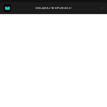
11
7
OGLĄDAJ W APLIKACJI
Dodano do ulubionych
UDOSTĘPNIJ
Sezon 5
Facebook
Kopiuj link
СЕРІЯ 49
СЕРІЯ 48
2021 - 2023
,
Stany Zjednoczone
Dziecięce
,
Rozrywka
,
Blogerzy
DŹWIĘK
Angielski
DOSTĘPNE
iOS,
Android,
Smart TV,
Konsole,
Odtwarzacz multimedialny