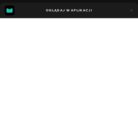
11
7
OGLĄDAJ W APLIKACJI
Dodano do ulubionych
UDOSTĘPNIJ
Sezon 5
Facebook
Kopiuj link
СЕРІЯ 57
СЕРІЯ 56
2021 - 2023
,
Stany Zjednoczone
Dziecięce
,
Rozrywka
,
Blogerzy
DŹWIĘK
Angielski
DOSTĘPNE
iOS,
Android,
Smart TV,
Konsole,
Odtwarzacz multimedialny