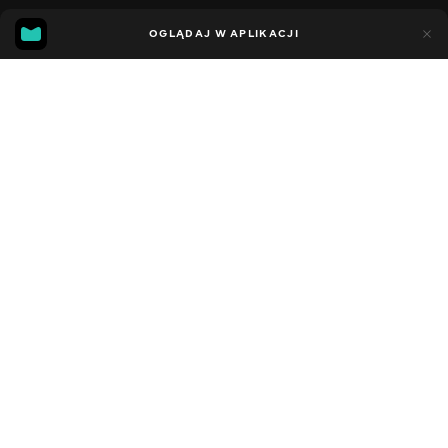
11
7
OGLĄDAJ W APLIKACJI
Dodano do ulubionych
UDOSTĘPNIJ
Sezon 5
Facebook
Kopiuj link
СЕРІЯ 50
СЕРІЯ 49
2021 - 2023
,
Stany Zjednoczone
Dziecięce
,
Rozrywka
,
Blogerzy
DŹWIĘK
Angielski
DOSTĘPNE
iOS,
Android,
Smart TV,
Konsole,
Odtwarzacz multimedialny