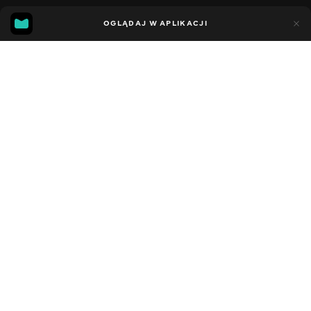
11
7
OGLĄDAJ W APLIKACJI
Dodano do ulubionych
UDOSTĘPNIJ
Sezon 5
Facebook
Kopiuj link
СЕРІЯ 51
СЕРІЯ 50
2021 - 2023
,
Stany Zjednoczone
Dziecięce
,
Rozrywka
,
Blogerzy
DŹWIĘK
Angielski
DOSTĘPNE
iOS,
Android,
Smart TV,
Konsole,
Odtwarzacz multimedialny