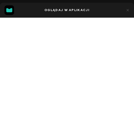
11
7
OGLĄDAJ W APLIKACJI
Dodano do ulubionych
UDOSTĘPNIJ
Sezon 5
Facebook
Kopiuj link
СЕРІЯ 183
СЕРІЯ 182
2021 - 2023
,
Stany Zjednoczone
Dziecięce
,
Rozrywka
,
Blogerzy
DŹWIĘK
Angielski
DOSTĘPNE
iOS,
Android,
Smart TV,
Konsole,
Odtwarzacz multimedialny