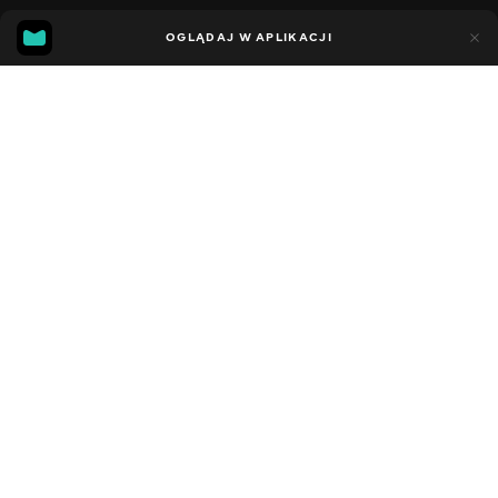
11
7
OGLĄDAJ W APLIKACJI
Dodano do ulubionych
UDOSTĘPNIJ
Sezon 5
Facebook
Kopiuj link
СЕРІЯ 190
СЕРІЯ 189
2021 - 2023
,
Stany Zjednoczone
Dziecięce
,
Rozrywka
,
Blogerzy
DŹWIĘK
Angielski
DOSTĘPNE
iOS,
Android,
Smart TV,
Konsole,
Odtwarzacz multimedialny