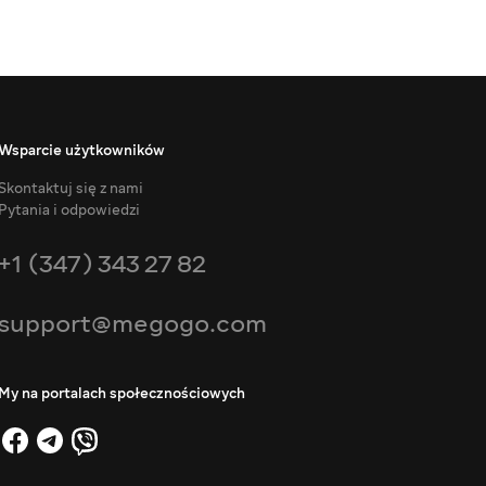
Wsparcie użytkowników
Skontaktuj się z nami
Pytania i odpowiedzi
+1 (347) 343 27 82
support@megogo.com
My na portalach społecznościowych