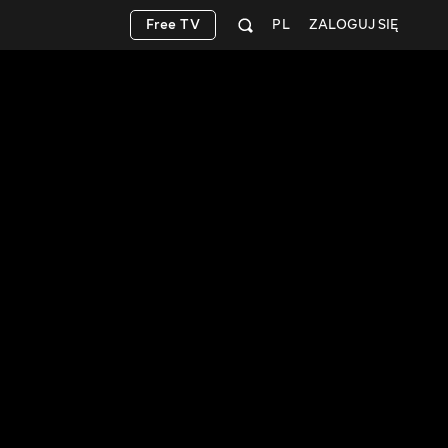
Free TV
PL
ZALOGUJ SIĘ