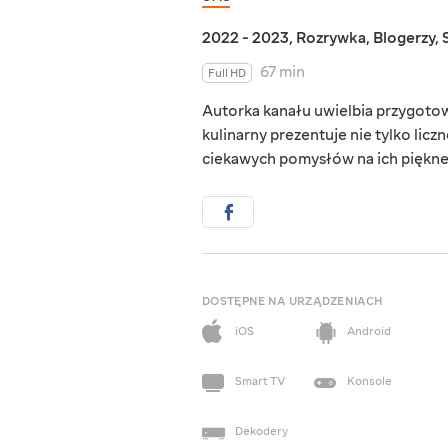
2022 - 2023
,
Rozrywka
,
Blogerzy
,
67 min
Full HD
Autorka kanału uwielbia przygotowy
kulinarny prezentuje nie tylko licz
ciekawych pomysłów na ich piękn
DOSTĘPNE NA URZĄDZENIACH
iOS
Android
Smart TV
Konsole
Dekodery