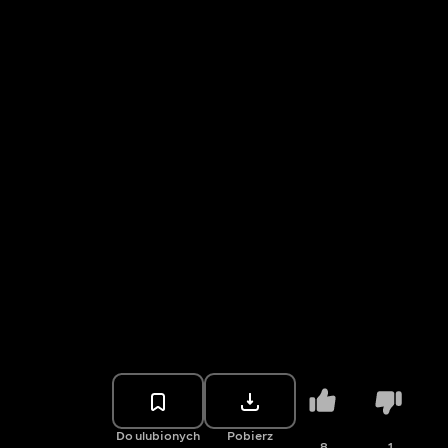
Do ulubionych
Pobierz
8
1