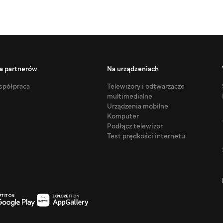
a partnerów
Na urządzeniach
półpraca
Telewizory i odtwarzacze
multimedialne
Urządzenia mobilne
Komputer
Podłącz telewizor
Test prędkości internetu