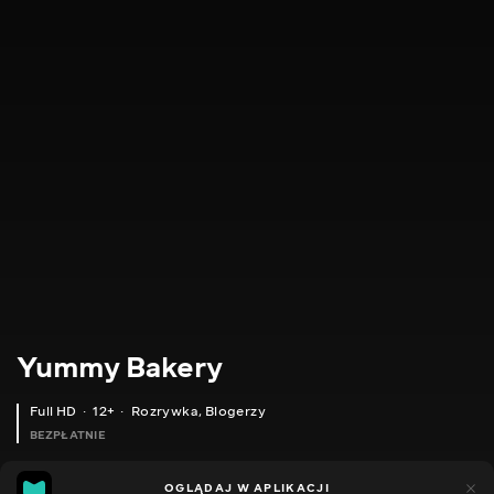
Yummy Bakery
Full HD
12+
Rozrywka
,
Blogerzy
BEZPŁATNIE
8
1
OGLĄDAJ W APLIKACJI