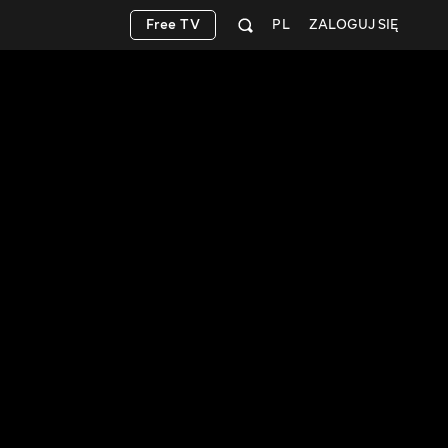
Free TV
PL
ZALOGUJ SIĘ