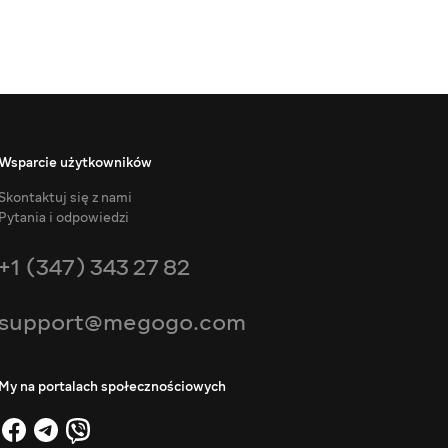
Wsparcie użytkowników
Skontaktuj się z nami
Pytania i odpowiedzi
+1 (347) 343 27 82
support@megogo.com
My na portalach społecznościowych