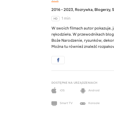
2016 - 2023
,
Rozrywka
,
Blogerzy
,
1 min
HD
W swoich filmach autor pokazuje,
rękodzieła. W przewodnikach bloge
Boże Narodzenie, rysunków, dekor
Można tu również znaleźć rozpako
DOSTĘPNE NA URZĄDZENIACH
iOS
Android
Smart TV
Konsole