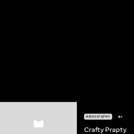
6+
NIEDOSTĘPNY
Crafty Prapty