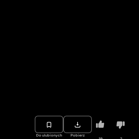
Do ulubionych
Pobierz
19
2