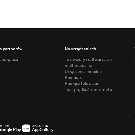
a partnerów
Na urządzeniach
półpraca
Telewizory i odtwarzacze
multimedialne
Urządzenia mobilne
Komputer
Podłącz telewizor
Test prędkości internetu