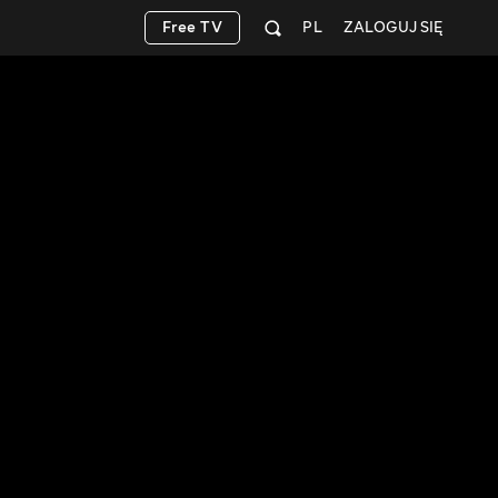
Free TV
PL
ZALOGUJ SIĘ