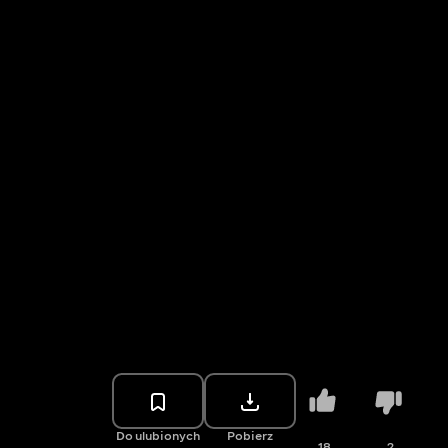
Do ulubionych
Pobierz
18
2