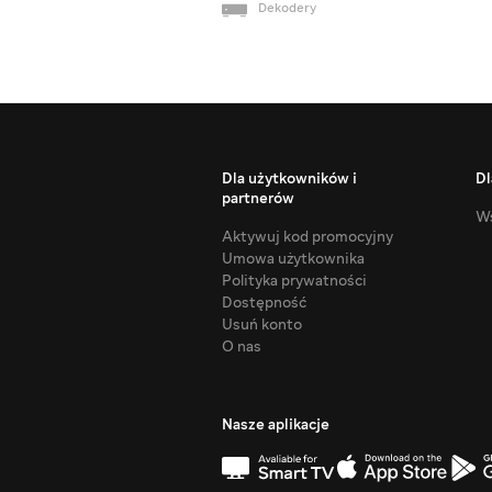
Dekodery
Dla użytkowników i
Dl
partnerów
Ws
Aktywuj kod promocyjny
Umowa użytkownika
Polityka prywatności
Dostępność
Usuń konto
O nas
Nasze aplikacje