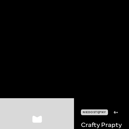
6+
NIEDOSTĘPNY
Crafty Prapty