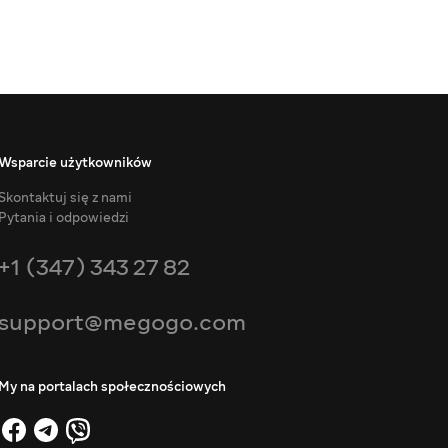
Wsparcie użytkowników
Skontaktuj się z nami
Pytania i odpowiedzi
+1 (347) 343 27 82
support@megogo.com
My na portalach społecznościowych