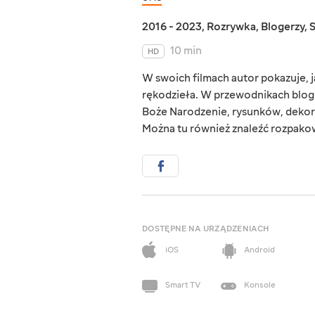
2016 - 2023
,
Rozrywka
,
Blogerzy
,
10 min
HD
W swoich filmach autor pokazuje,
rękodzieła. W przewodnikach bloge
Boże Narodzenie, rysunków, dekor
Można tu również znaleźć rozpako
DOSTĘPNE NA URZĄDZENIACH
iOS
Android
Smart TV
Konsole