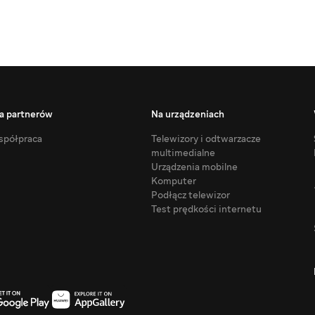
a partnerów
Na urządzeniach
półpraca
Telewizory i odtwarzacze
multimedialne
Urządzenia mobilne
Komputer
Podłącz telewizor
Test prędkości internetu