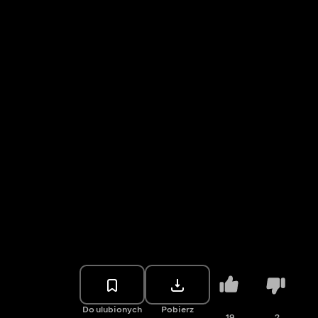
Do ulubionych
Pobierz
19
2