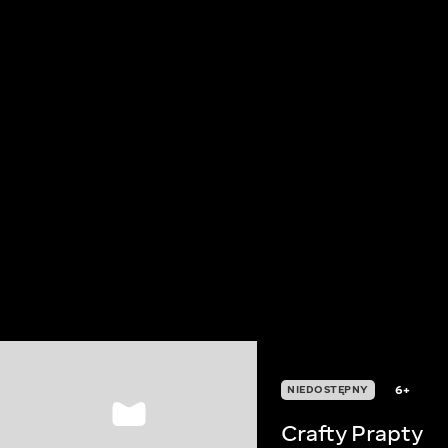
6+
NIEDOSTĘPNY
Crafty Prapty