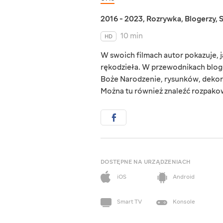
2016 - 2023
,
Rozrywka
,
Blogerzy
,
10 min
HD
W swoich filmach autor pokazuje,
rękodzieła. W przewodnikach bloge
Boże Narodzenie, rysunków, dekor
Można tu również znaleźć rozpako
DOSTĘPNE NA URZĄDZENIACH
iOS
Android
Smart TV
Konsole