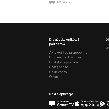
Dekodery
Dla użytkowników i
Dl
partnerów
Ws
Aktywuj kod promocyjny
Umowa użytkownika
Polityka prywatności
Dostępność
Usuń konto
O nas
Nasze aplikacje