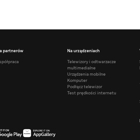
a partnerów
Na urządzeniach
półpraca
Telewizory i odtwarzacze
multimedialne
Urządzenia mobilne
Komputer
Podłącz telewizor
Test prędkości internetu