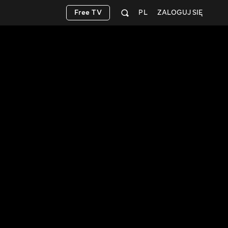
Free TV
PL
ZALOGUJ SIĘ