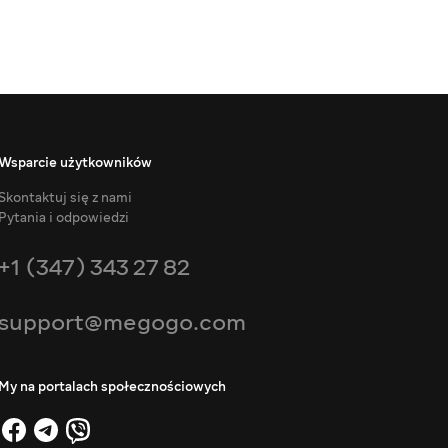
Wsparcie użytkowników
Skontaktuj się z nami
Pytania i odpowiedzi
+1 (347) 343 27 82
support@megogo.com
My na portalach społecznościowych