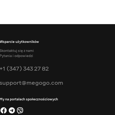
Wsparcie użytkowników
Skontaktuj się z nami
Pytania i odpowiedzi
+1 (347) 343 27 82
support@megogo.com
My na portalach społecznościowych