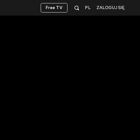
Free TV
PL
ZALOGUJ SIĘ