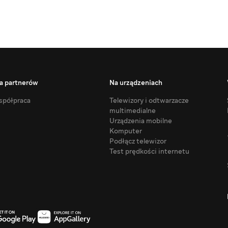
a partnerów
Na urządzeniach
półpraca
Telewizory i odtwarzacze
multimedialne
Urządzenia mobilne
Komputer
Podłącz telewizor
Test prędkości internetu