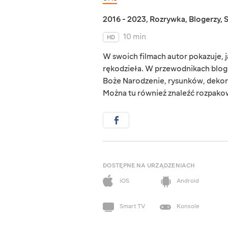
2016 - 2023
,
Rozrywka
,
Blogerzy
,
10 min
HD
W swoich filmach autor pokazuje,
rękodzieła. W przewodnikach bloge
Boże Narodzenie, rysunków, dekor
Można tu również znaleźć rozpako
DOSTĘPNE NA URZĄDZENIACH
iOS
Android
Smart TV
Konsole