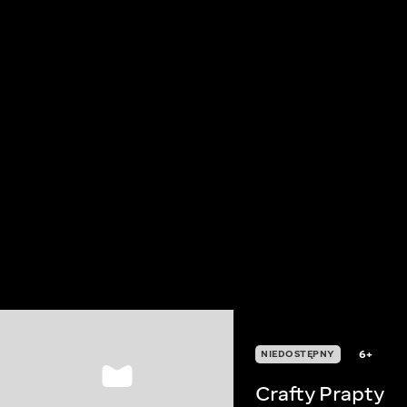
6+
NIEDOSTĘPNY
Crafty Prapty