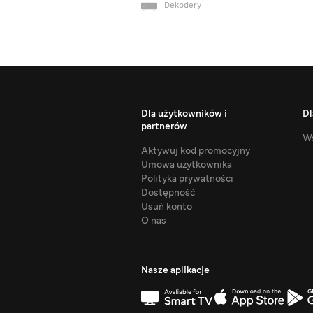
Dekodery
Dla użytkowników i
Dl
partnerów
Ws
Aktywuj kod promocyjny
Umowa użytkownika
Polityka prywatności
Dostępność
Usuń konto
O nas
Nasze aplikacje