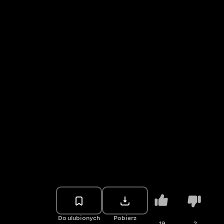
Do ulubionych
Pobierz
19
2