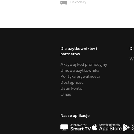
Dekodery
Dla użytkowników i
Dl
partnerów
Ws
Aktywuj kod promocyjny
Umowa użytkownika
Polityka prywatności
Dostępność
Usuń konto
O nas
Nasze aplikacje