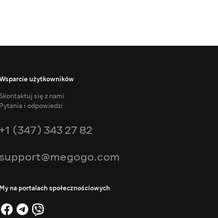
Wsparcie użytkowników
Skontaktuj się z nami
Pytania i odpowiedzi
+1 (347) 343 27 82
support@megogo.com
My na portalach społecznościowych