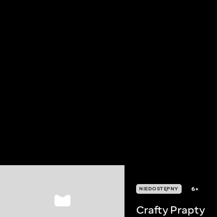
6+
NIEDOSTĘPNY
Crafty Prapty