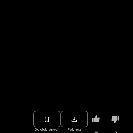
Do ulubionych
Pobierz
19
2