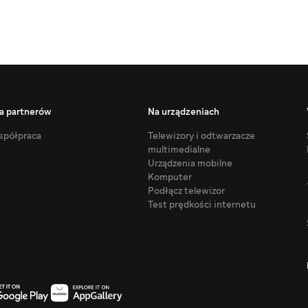
a partnerów
Na urządzeniach
półpraca
Telewizory i odtwarzacze
multimedialne
Urządzenia mobilne
Komputer
Podłącz telewizor
Test prędkości internetu