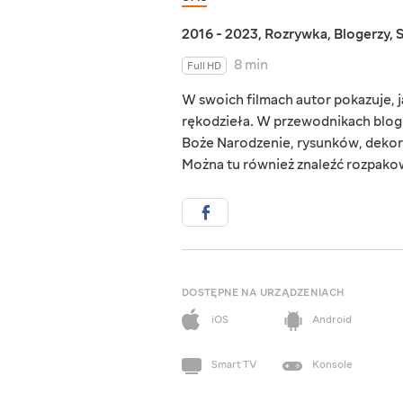
2016 - 2023
,
Rozrywka
,
Blogerzy
,
8 min
Full HD
W swoich filmach autor pokazuje,
rękodzieła. W przewodnikach bloge
Boże Narodzenie, rysunków, dekor
Można tu również znaleźć rozpako
DOSTĘPNE NA URZĄDZENIACH
iOS
Android
Smart TV
Konsole