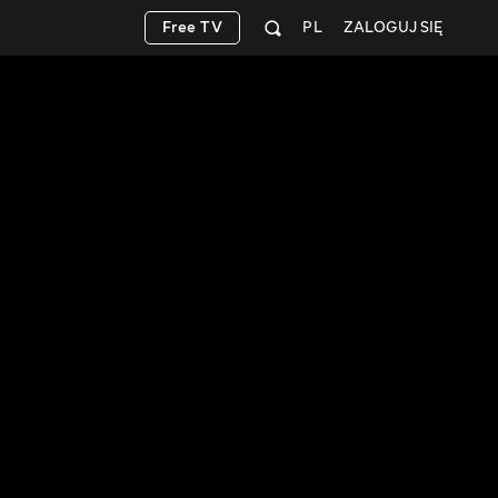
Free TV
PL
ZALOGUJ SIĘ