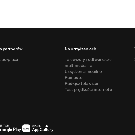
a partnerów
Na urządzeniach
półpraca
Telewizory i odtwarzacze
multimedialne
Urządzenia mobilne
Komputer
Podłącz telewizor
Test prędkości internetu