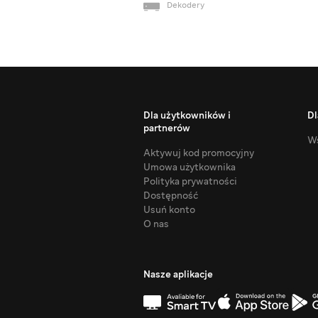
Dekodery
Dla użytkowników i
Dl
partnerów
Ws
Aktywuj kod promocyjny
Umowa użytkownika
Polityka prywatności
Dostępność
Usuń konto
O nas
Nasze aplikacje