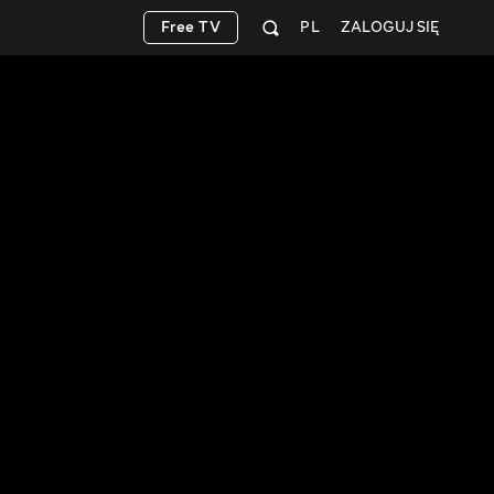
Free TV
PL
ZALOGUJ SIĘ