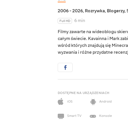
2006 - 2026
,
Rozrywka
,
Blogerzy
,
6 min
Full HD
Filmy zawarte na wideoblogu skie
całym świecie. Kavainna i Mark zab
wśród których znajdują się Minecraf
wyzwania i różne przydatne recenzj
DOSTĘPNE NA URZĄDZENIACH
iOS
Android
Smart TV
Konsole