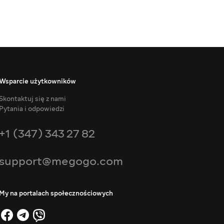
Wsparcie użytkowników
Skontaktuj się z nami
Pytania i odpowiedzi
+1 (347) 343 27 82
support@megogo.com
My na portalach społecznościowych