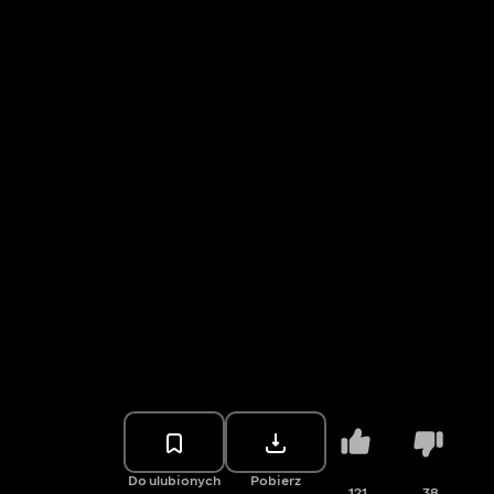
Do ulubionych
Pobierz
121
38