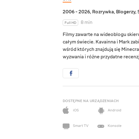
2006 - 2026
,
Rozrywka
,
Blogerzy
,
8 min
Full HD
Filmy zawarte na wideoblogu skie
całym świecie. Kavainna i Mark zab
wśród których znajdują się Minecraf
wyzwania i różne przydatne recenzj
DOSTĘPNE NA URZĄDZENIACH
iOS
Android
Smart TV
Konsole