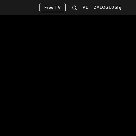
Free TV
PL
ZALOGUJ SIĘ