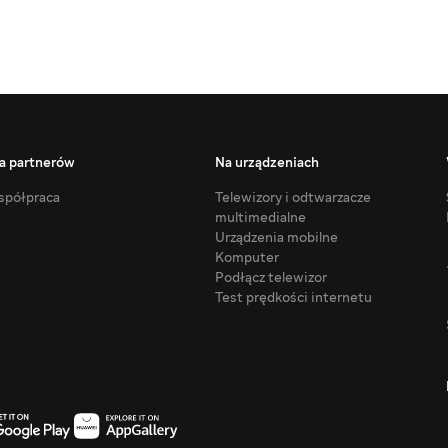
a partnerów
Na urządzeniach
półpraca
Telewizory i odtwarzacze
multimedialne
Urządzenia mobilne
Komputer
Podłącz telewizor
Test prędkości internetu