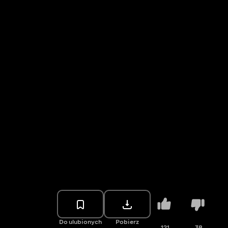
Do ulubionych
Pobierz
121
38