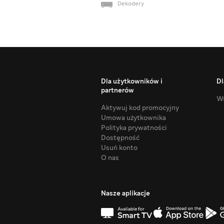
Dekodery
Dla użytkowników i
Dl
partnerów
Ws
Aktywuj kod promocyjny
Umowa użytkownika
Polityka prywatności
Dostępność
Usuń konto
O nas
Nasze aplikacje