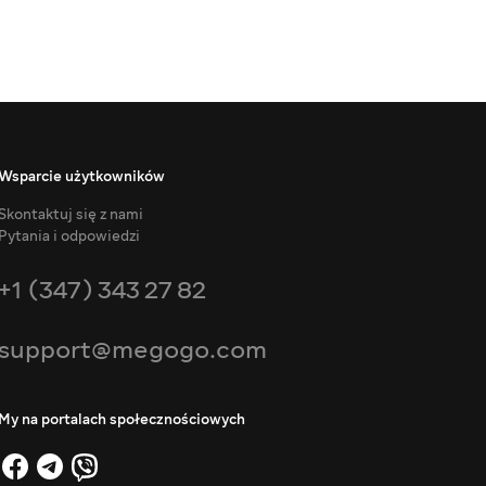
Wsparcie użytkowników
Skontaktuj się z nami
Pytania i odpowiedzi
+1 (347) 343 27 82
support@megogo.com
My na portalach społecznościowych