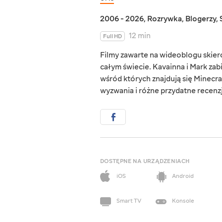
2006 - 2026
,
Rozrywka
,
Blogerzy
,
12 min
Full HD
Filmy zawarte na wideoblogu skie
całym świecie. Kavainna i Mark zab
wśród których znajdują się Minecraf
wyzwania i różne przydatne recenzj
DOSTĘPNE NA URZĄDZENIACH
iOS
Android
Smart TV
Konsole