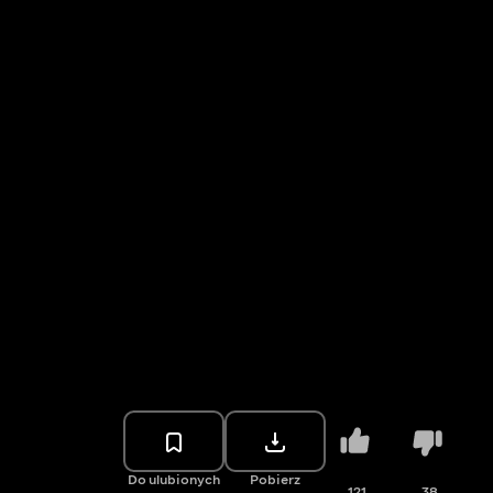
Do ulubionych
Pobierz
121
38