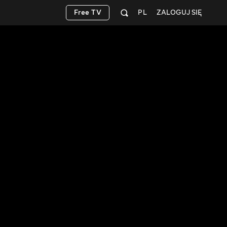
Free TV
PL
ZALOGUJ SIĘ