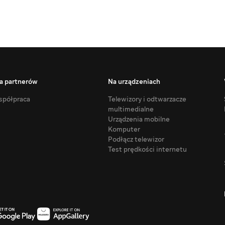
a partnerów
Na urządzeniach
półpraca
Telewizory i odtwarzacze
multimedialne
Urządzenia mobilne
Komputer
Podłącz telewizor
Test prędkości internetu