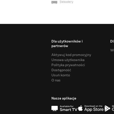
Dekodery
Dla użytkowników i
Dl
partnerów
Ws
Aktywuj kod promocyjny
Umowa użytkownika
Polityka prywatności
Dostępność
Usuń konto
O nas
Nasze aplikacje