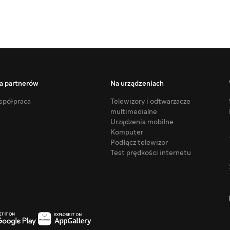
a partnerów
Na urządzeniach
półpraca
Telewizory i odtwarzacze
multimedialne
Urządzenia mobilne
Komputer
Podłącz telewizor
Test prędkości internetu