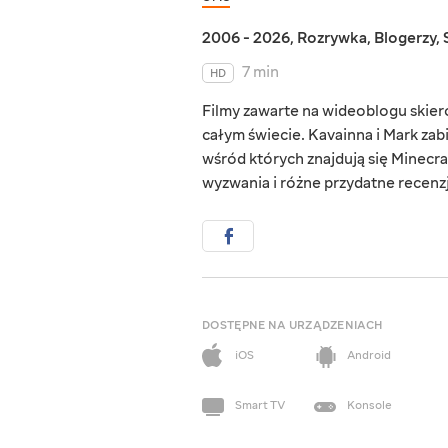
2006 - 2026
,
Rozrywka
,
Blogerzy
,
7 min
HD
Filmy zawarte na wideoblogu skie
całym świecie. Kavainna i Mark zab
wśród których znajdują się Minecraf
wyzwania i różne przydatne recenzj
DOSTĘPNE NA URZĄDZENIACH
iOS
Android
Smart TV
Konsole