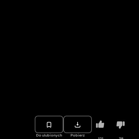
Do ulubionych
Pobierz
121
38