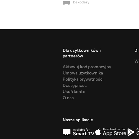
Dekodery
Dla użytkowników i
Dl
partnerów
Ws
Aktywuj kod promocyjny
Umowa użytkownika
Polityka prywatności
Dostępność
Usuń konto
O nas
Nasze aplikacje