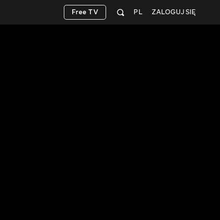
Free TV
PL
ZALOGUJ SIĘ