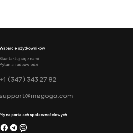
Wsparcie użytkowników
Skontaktuj się z nami
Pytania i odpowiedzi
+1 (347) 343 27 82
support@megogo.com
My na portalach społecznościowych