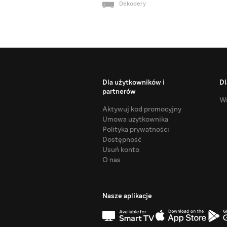
Dekodery
Dla użytkowników i
Dl
partnerów
Ws
Aktywuj kod promocyjny
Umowa użytkownika
Polityka prywatności
Dostępność
Usuń konto
O nas
Nasze aplikacje