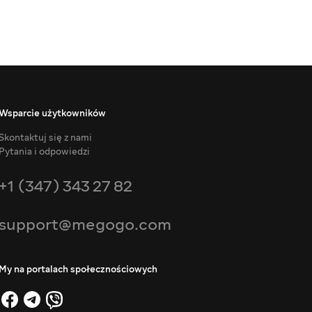
Wsparcie użytkowników
Skontaktuj się z nami
Pytania i odpowiedzi
+1 (347) 343 27 82
support@megogo.com
My na portalach społecznościowych