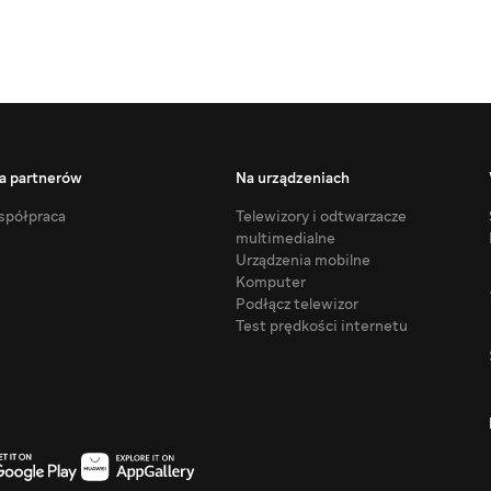
a partnerów
Na urządzeniach
półpraca
Telewizory i odtwarzacze
multimedialne
Urządzenia mobilne
Komputer
Podłącz telewizor
Test prędkości internetu