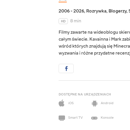
2006 - 2026
,
Rozrywka
,
Blogerzy
,
8 min
HD
Filmy zawarte na wideoblogu skie
całym świecie. Kavainna i Mark zab
wśród których znajdują się Minecraf
wyzwania i różne przydatne recenzj
DOSTĘPNE NA URZĄDZENIACH
iOS
Android
Smart TV
Konsole