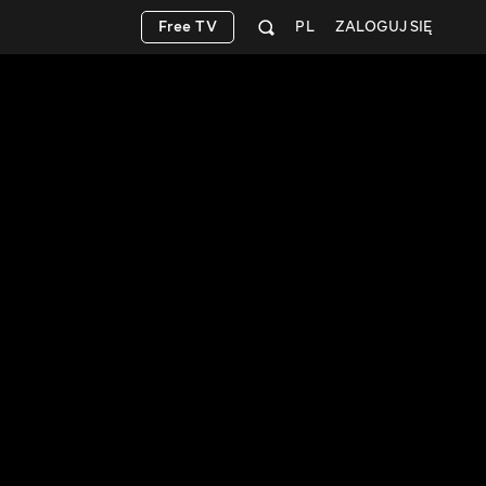
Free TV
PL
ZALOGUJ SIĘ