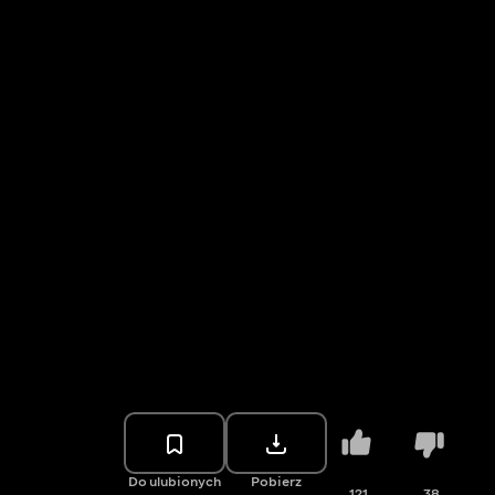
Do ulubionych
Pobierz
121
38