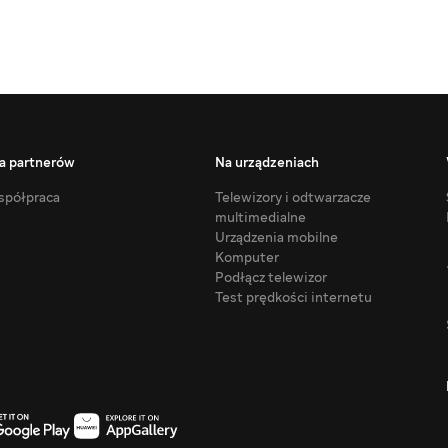
a partnerów
Na urządzeniach
półpraca
Telewizory i odtwarzacze
multimedialne
Urządzenia mobilne
Komputer
Podłącz telewizor
Test prędkości internetu