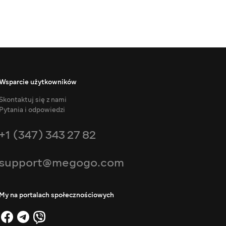
Wsparcie użytkowników
Skontaktuj się z nami
Pytania i odpowiedzi
+1 (347) 343 27 82
support@megogo.com
My na portalach społecznościowych