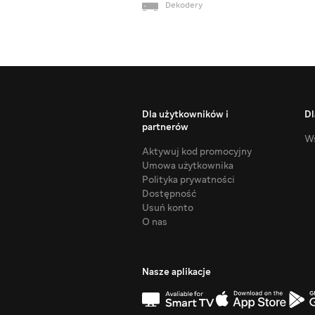
Dekodery
Dla użytkowników i
Dl
partnerów
Ws
Aktywuj kod promocyjny
Umowa użytkownika
Polityka prywatności
Dostępność
Usuń konto
O nas
Nasze aplikacje