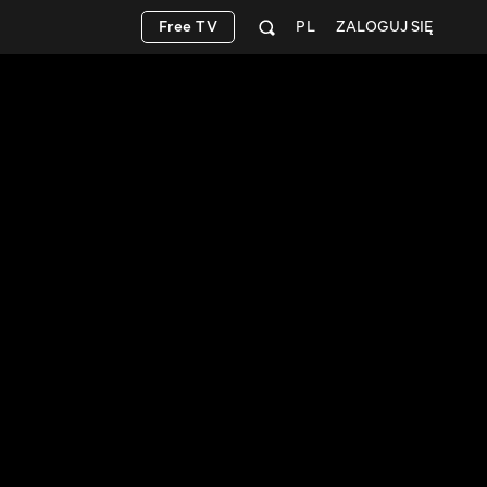
Free TV
PL
ZALOGUJ SIĘ