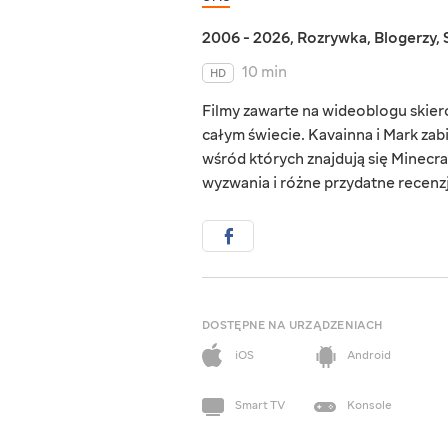
2006 - 2026
,
Rozrywka
,
Blogerzy
,
10 min
HD
Filmy zawarte na wideoblogu skie
całym świecie. Kavainna i Mark zab
wśród których znajdują się Minecraf
wyzwania i różne przydatne recenzj
DOSTĘPNE NA URZĄDZENIACH
iOS
Android
Smart TV
Konsole