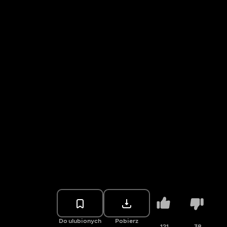
Do ulubionych
Pobierz
121
38