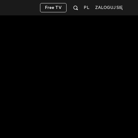
Free TV
PL
ZALOGUJ SIĘ