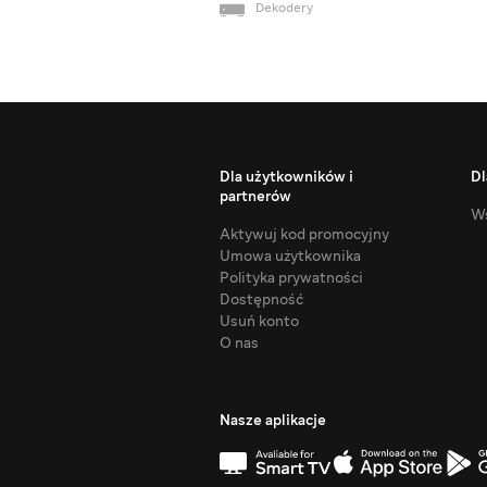
Dekodery
Dla użytkowników i
Dl
partnerów
Ws
Aktywuj kod promocyjny
Umowa użytkownika
Polityka prywatności
Dostępność
Usuń konto
O nas
Nasze aplikacje