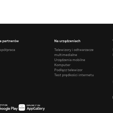
a partnerów
Na urządzeniach
półpraca
Telewizory i odtwarzacze
multimedialne
Urządzenia mobilne
Komputer
Podłącz telewizor
Test prędkości internetu