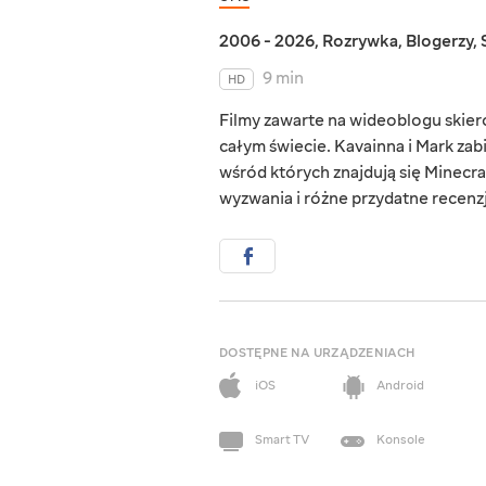
2006 - 2026
,
Rozrywka
,
Blogerzy
,
9 min
HD
Filmy zawarte na wideoblogu skie
całym świecie. Kavainna i Mark zab
wśród których znajdują się Minecraf
wyzwania i różne przydatne recenzj
DOSTĘPNE NA URZĄDZENIACH
iOS
Android
Smart TV
Konsole