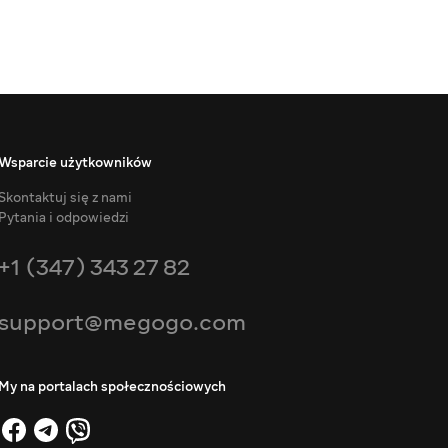
Wsparcie użytkowników
Skontaktuj się z nami
Pytania i odpowiedzi
+1 (347) 343 27 82
support@megogo.com
My na portalach społecznościowych