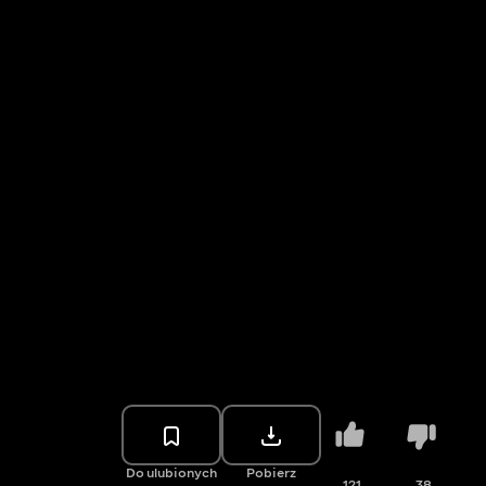
Do ulubionych
Pobierz
121
38