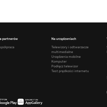
a partnerów
Na urządzeniach
półpraca
Telewizory i odtwarzacze
multimedialne
Urządzenia mobilne
Komputer
Podłącz telewizor
Test prędkości internetu