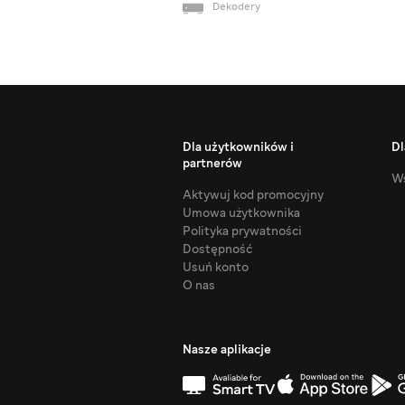
Dekodery
Dla użytkowników i
Dl
partnerów
Ws
Aktywuj kod promocyjny
Umowa użytkownika
Polityka prywatności
Dostępność
Usuń konto
O nas
Nasze aplikacje