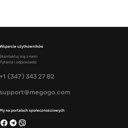
Wsparcie użytkowników
Skontaktuj się z nami
Pytania i odpowiedzi
+1 (347) 343 27 82
support@megogo.com
My na portalach społecznościowych