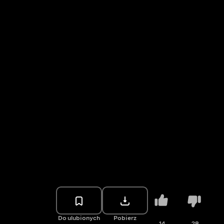
Do ulubionych
Pobierz
14
28