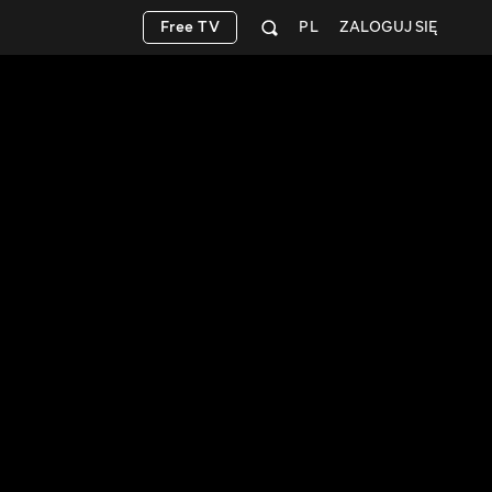
Free TV
PL
ZALOGUJ SIĘ