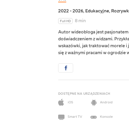
2022 - 2026
,
Edukacyjne
,
Rozrywk
8 min
Full HD
Autor wideobloga jest pasjonatem 
doświadczeniem z widzami. Przykł
wskazówki, jak traktować morele i
się z ważnymi pracami w ogrodzie 
DOSTĘPNE NA URZĄDZENIACH
iOS
Android
Smart TV
Konsole