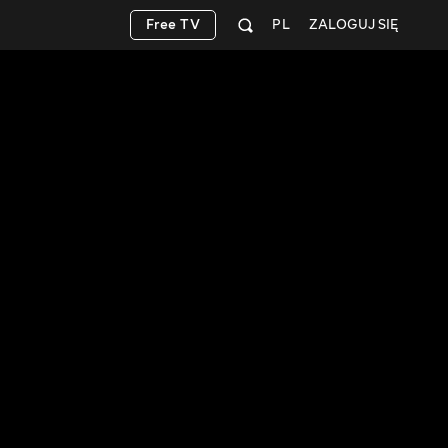
Free TV
PL
ZALOGUJ SIĘ