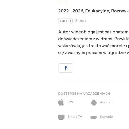
2022 - 2026
,
Edukacyjne
,
Rozrywk
3 min
Full HD
Autor wideobloga jest pasjonatem 
doświadczeniem z widzami. Przykł
wskazówki, jak traktować morele i
się z ważnymi pracami w ogrodzie 
DOSTĘPNE NA URZĄDZENIACH
iOS
Android
Smart TV
Konsole