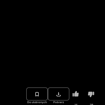
Do ulubionych
Pobierz
14
28