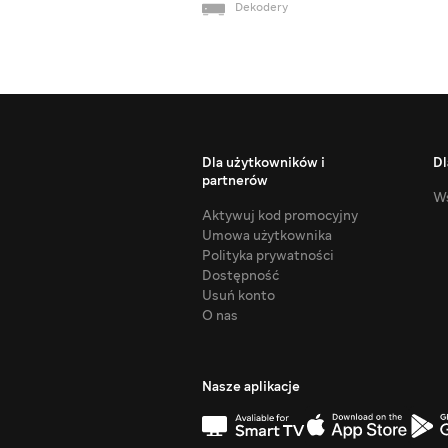
Dekodery
Dla użytkowników i
Dl
partnerów
Ws
Aktywuj kod promocyjny
Umowa użytkownika
Polityka prywatności
Dostępność
Usuń konto
O nas
Nasze aplikacje