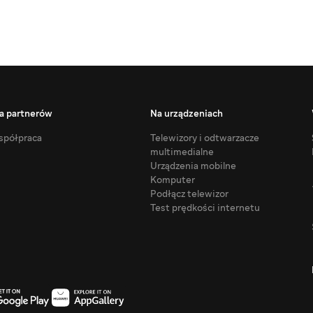
a partnerów
Na urządzeniach
półpraca
Telewizory i odtwarzacze
multimedialne
Urządzenia mobilne
Komputer
Podłącz telewizor
Test prędkości internetu