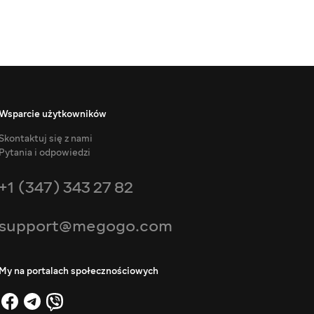
Wsparcie użytkowników
Skontaktuj się z nami
Pytania i odpowiedzi
+1 (347) 343 27 82
support@megogo.com
My na portalach społecznościowych