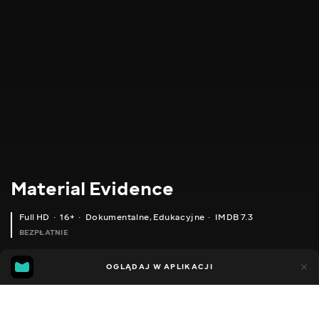
Material Evidence
Full HD
16+
Dokumentalne
,
Edukacyjne
IMDB 7.3
BEZPŁATNIE
IMDB
MGG
565
85
OGLĄDAJ W APLIKACJI
7.3
6.7
Dodano do ulubionych
UDOSTĘPNIJ