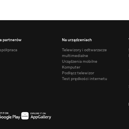
a partnerów
Na urządzeniach
półpraca
Telewizory i odtwarzacze
multimedialne
Urządzenia mobilne
Komputer
Podłącz telewizor
Test prędkości internetu