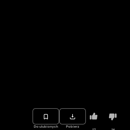
Do ulubionych
Pobierz
17
16