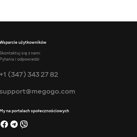
Wsparcie użytkowników
Skontaktuj się z nami
Pytania i odpowiedzi
+1 (347) 343 27 82
support@megogo.com
My na portalach społecznościowych