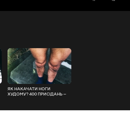
ЯК НАКАЧАТИ НОГИ
МОЯ ЇЖА ДЛЯ НАБОРУ
ХУДОМУ? 400 ПРИСІДАНЬ —
М’ЯЗОВОЇ МАССИ ЗА
ЧЕЛЛЕНДЖ | «ЯК
ПОПЕРЕДНІ МІСЯЦІ | «ЯК
)
НАКАЧАТИСЯ?» (ДЕНЬ 8)
НАКАЧАТИСЯ?» (ДЕНЬ 7