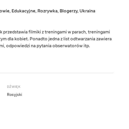
rowie
,
Edukacyjne
,
Rozrywka
,
Blogerzy
,
Ukraina
rzedstawia filmiki z treningami w parach, treningami
ym dla kobiet. Ponadto jedna z list odtwarzania zawiera
i, odpowiedzi na pytania obserwatorów itp.
DŹWIĘK
Rosyjski