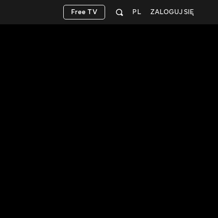
Free TV
PL
ZALOGUJ SIĘ