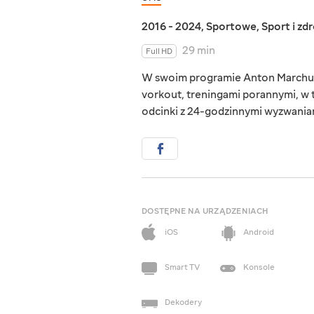
2016 - 2024
,
Sportowe
,
Sport i zd
29 min
Full HD
W swoim programie Anton Marchuk p
vorkout, treningami porannymi, w t
odcinki z 24-godzinnymi wyzwaniam
DOSTĘPNE NA URZĄDZENIACH
iOS
Android
Smart TV
Konsole
Dekodery