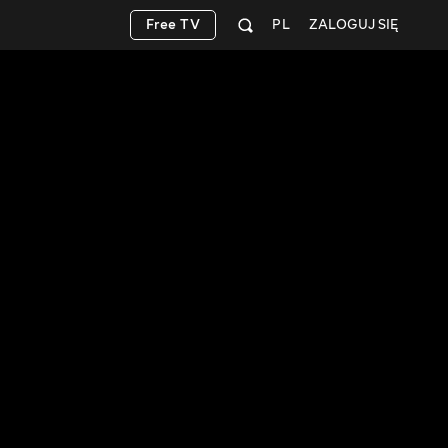
Free TV
PL
ZALOGUJ SIĘ