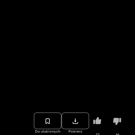
Do ulubionych
Pobierz
17
16