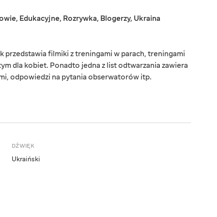
rowie
,
Edukacyjne
,
Rozrywka
,
Blogerzy
,
Ukraina
rzedstawia filmiki z treningami w parach, treningami
ym dla kobiet. Ponadto jedna z list odtwarzania zawiera
i, odpowiedzi na pytania obserwatorów itp.
DŹWIĘK
Ukraiński