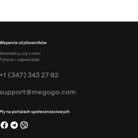
Wsparcie użytkowników
Skontaktuj się z nami
Pytania i odpowiedzi
+1 (347) 343 27 82
support@megogo.com
My na portalach społecznościowych