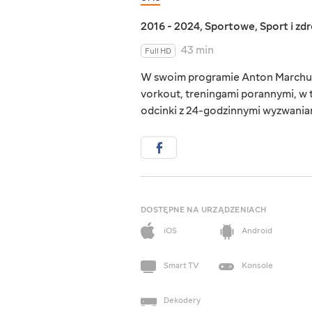
2016 - 2024
,
Sportowe
,
Sport i zd
43 min
Full HD
W swoim programie Anton Marchuk p
vorkout, treningami porannymi, w t
odcinki z 24-godzinnymi wyzwaniam
DOSTĘPNE NA URZĄDZENIACH
iOS
Android
Smart TV
Konsole
Dekodery