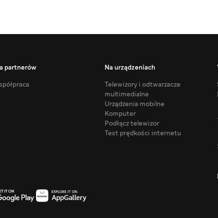
a partnerów
Na urządzeniach
półpraca
Telewizory i odtwarzacze
multimedialne
Urządzenia mobilne
Komputer
Podłącz telewizor
Test prędkości internetu